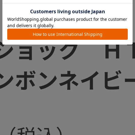
 ４キャス 
ショック Ｈ
ンボンネイビ