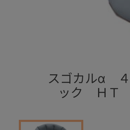
+
スゴカルα 
ック ＨＴ
+