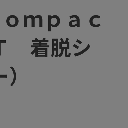
ｃｏｍｐａｃ
Ｔ 着脱シ
ー）