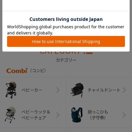
ク ＨＴ ガードカ
バー（ヘリンボング
レー）
￥1,650
CATEGORY
カテゴリー
（コンビ）
ベビーカー
チャイルドシート
ベビーラック＆
抱っこひも
ベビーチェア
（子守帯）