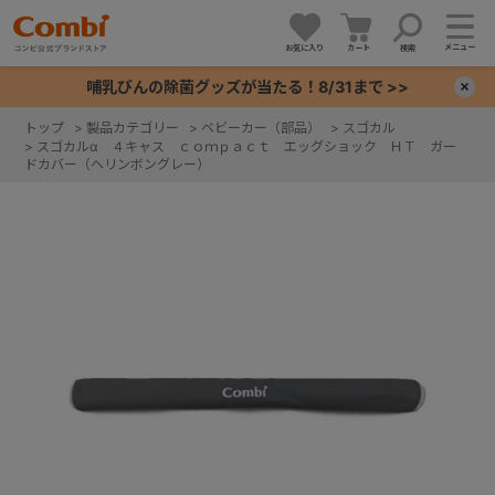
メニュー
お気に入り
カート
検索
哺乳びんの除菌グッズが当たる！8/31まで >>
×
トップ
>
製品カテゴリー
>
ベビーカー（部品）
>
スゴカル
>
スゴカルα ４キャス ｃｏｍｐａｃｔ エッグショック ＨＴ ガー
+
ドカバー（ヘリンボングレー）
+
+
+