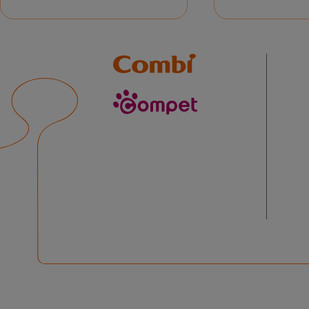
Combi
compet