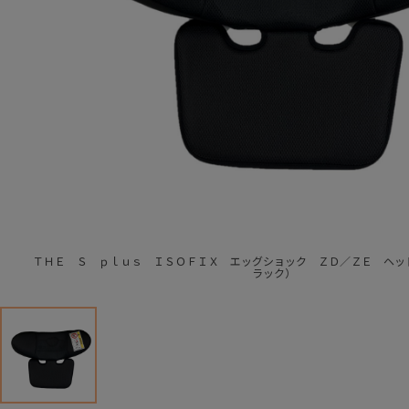
ＴＨＥ Ｓ ｐｌｕｓ ＩＳＯＦＩＸ エッグショック ＺＤ／ＺＥ ヘッ
ラック）