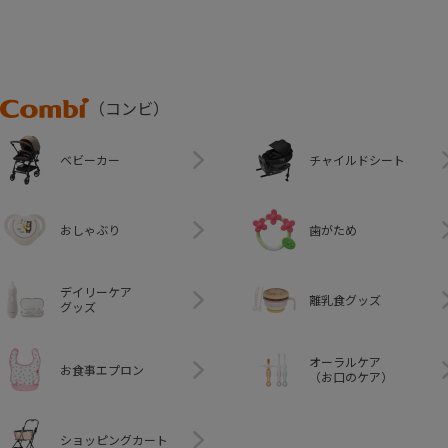
Combi
（コンビ）
ベビーカー
チャイルドシート
おしゃぶり
歯がため
デイリーケア
離乳食グッズ
グッズ
オーラルケア
お食事エプロン
（お口のケア）
ショッピングカート