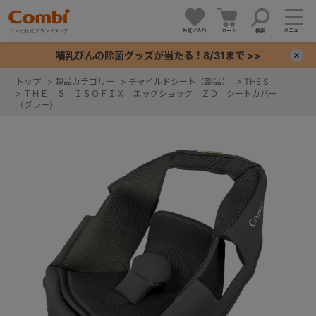
メニュー
お気に入り
カート
検索
哺乳びんの除菌グッズが当たる！8/31まで >>
×
トップ
>
製品カテゴリー
>
チャイルドシート（部品）
>
THE S
>
ＴＨＥ Ｓ ＩＳＯＦＩＸ エッグショック ＺＤ シートカバー
+
（グレー）
+
+
+