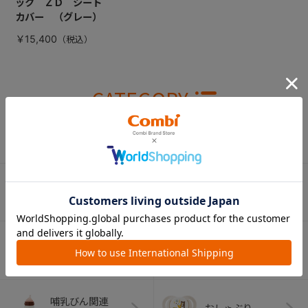
ック ＺＤ シート
カバー （グレー）
￥15,400
CATEGORY
カテゴリー
（コンビ）
ベビーカー
チャイルドシート
ベビーラック＆
抱っこひも
ベビーチェア
（子守帯）
哺乳びん関連