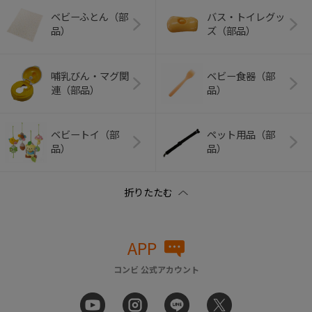
ベビーふとん（部
バス・トイレグッ
品）
ズ（部品）
哺乳びん・マグ関
ベビー食器（部
連（部品）
品）
ベビートイ（部
ペット用品（部
品）
品）
APP
コンビ 公式アカウント