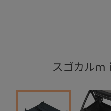
+
スゴカルｍｉ
+