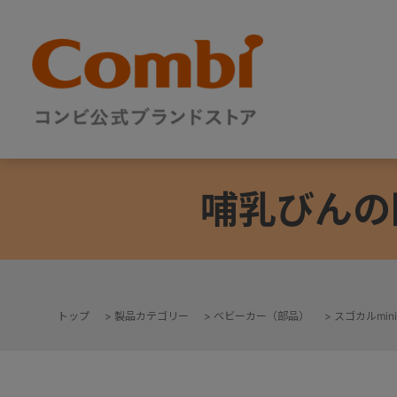
哺乳びんの
トップ
>
製品カテゴリー
>
ベビーカー（部品）
>
スゴカルmini
+