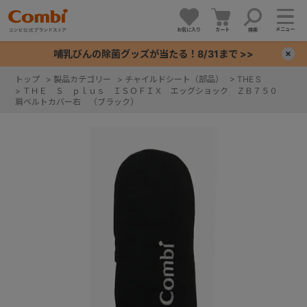
メニュー
お気に入り
カート
検索
哺乳びんの除菌グッズが当たる！8/31まで >>
×
トップ
>
製品カテゴリー
>
チャイルドシート（部品）
>
THE S
>
ＴＨＥ Ｓ ｐｌｕｓ ＩＳＯＦＩＸ エッグショック ＺＢ７５０
+
肩ベルトカバー右 （ブラック）
+
+
+