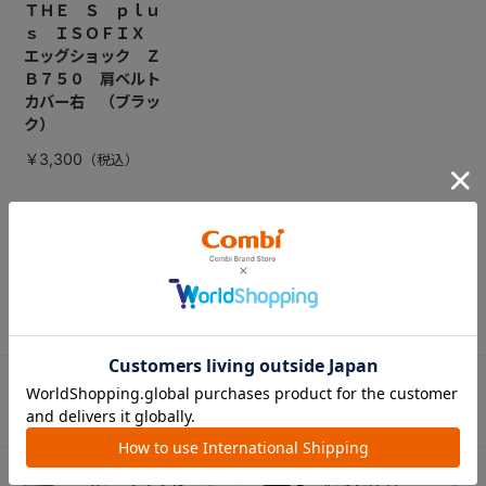
ＴＨＥ Ｓ ｐｌｕ
ｓ ＩＳＯＦＩＸ
エッグショック Ｚ
Ｂ７５０ 肩ベルト
カバー右 （ブラッ
ク）
￥3,300
CATEGORY
カテゴリー
（コンビ）
ベビーカー
チャイルドシート
ベビーラック＆
抱っこひも