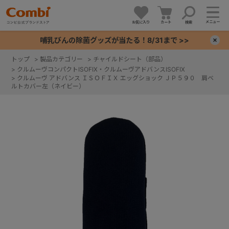
メニュー
お気に入り
カート
検索
哺乳びんの除菌グッズが当たる！8/31まで >>
×
トップ
>
製品カテゴリー
>
チャイルドシート（部品）
>
クルムーヴコンパクトISOFIX・クルムーヴアドバンスISOFIX
+
>
クルムーヴ アドバンス ＩＳＯＦＩＸ エッグショック ＪＰ５９０ 肩ベ
ルトカバー左（ネイビー）
+
+
+