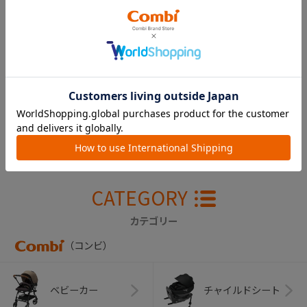
クルムーヴ アドバン
ス ＩＳＯＦＩＸ エッ
グショック ＪＰ５９
０ 肩ベルトカバー
左（ネイビー）
￥1,650
CATEGORY
カテゴリー
（コンビ）
ベビーカー
チャイルドシート