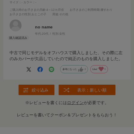
サイズ：-
カラー：-
ご購入時のお子さまの月齢
:4～12カ月頃
お子さまのご利用時期
:腰すわり
お子さまの性別
:おとこの子
用途
:その他
no name
年代:
20代
性別:
女性
中古で同じモデルをオフハウスで購入しました、その際に左
のみカバーが欠品していたので純正のものを購入しました。
参考になった
0
Like!
0
絞り込み
表示：新しい順
※レビューを書くには
ログイン
が必要です。
レビューを書いてクーポン＆プレゼントをもらおう！