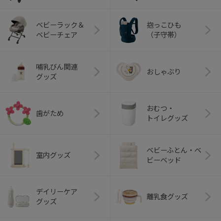
ベビーラック＆
抱っこひも
ベビーチェア
（子守帯）
哺乳びん関連
おしゃぶり
グッズ
おむつ・
歯がため
トイレグッズ
ベビーふとん・ベ
室内グッズ
ビーベッド
デイリーケア
離乳食グッズ
グッズ