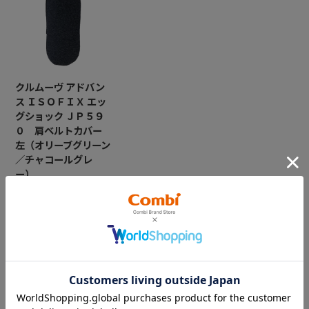
クルムーヴ アドバン
ス ＩＳＯＦＩＸ エッ
グショック ＪＰ５９
０ 肩ベルトカバー
左（オリーブグリーン
／チャコールグレ
ー）
￥1,650
CATEGORY
カテゴリー
（コンビ）