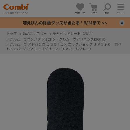
メニュー
お気に入り
カート
検索
哺乳びんの除菌グッズが当たる！8/31まで >>
×
トップ
>
製品カテゴリー
>
チャイルドシート（部品）
>
クルムーヴコンパクトISOFIX・クルムーヴアドバンスISOFIX
+
>
クルムーヴ アドバンス ＩＳＯＦＩＸ エッグショック ＪＰ５９０ 肩ベ
ルトカバー左（オリーブグリーン／チャコールグレー）
+
+
+