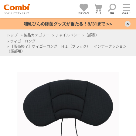
メニュー
お気に入り
カート
検索
哺乳びんの除菌グッズが当たる！8/31まで >>
×
トップ
>
製品カテゴリー
>
チャイルドシート（部品）
>
ウィゴーロング
+
>
【販売終了】ウィゴーロング ＨＩ（ブラック） インナークッション
（頭部用）
+
+
+