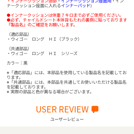
・インナークッション頭部
・
インナークッション座面用
・イン
ナークッション座面に入れる
インナーパッド
)
●インナークッションは体重７キロまで必ずご使用ください。
●必ず、チャイルドシート本体背もたれの裏側に貼っております
『製品名』のご確認をお願いします。
（適応部品）
・ウィゴー ロング ＨＩ（ブラック）
（共通部品）
・ウィゴー ロング ＨＩ シリーズ
カラー：黒
※「適応部品」には、本部品を使用している製品名を記載してお
ります。
※「共通部品」には、本部品を共通してお使いいただける製品名
を記載しております。
※ 実際の部品と色が異なる場合がございます。
USER REVIEW
ユーザーレビュー