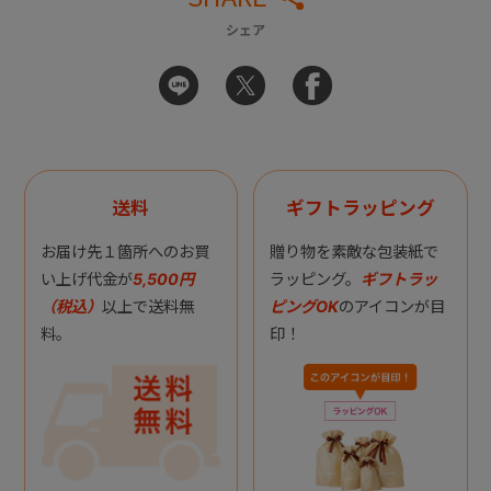
シェア
送料
ギフトラッピング
お届け先１箇所へのお買
贈り物を素敵な包装紙で
い上げ代金が
5,500円
ラッピング。
ギフトラッ
（税込）
以上で送料無
ピングOK
のアイコンが目
料。
印！