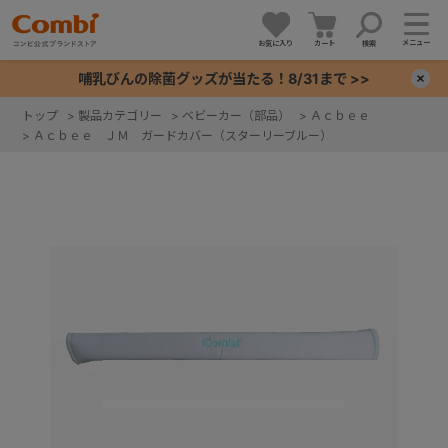
メニュー
お気に入り
カート
検索
哺乳びんの除菌グッズが当たる！8/31まで >>
×
トップ
>
製品カテゴリー
>
ベビーカー（部品）
>
Ａｃｂｅｅ
>
Ａｃｂｅｅ ＪＭ ガードカバー（スターリーブルー）
+
+
+
+