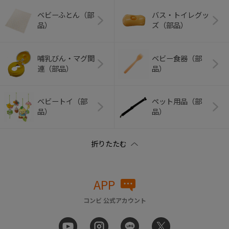
ベビーふとん（部
バス・トイレグッ
品）
ズ（部品）
哺乳びん・マグ関
ベビー食器（部
連（部品）
品）
ベビートイ（部
ペット用品（部
品）
品）
APP
コンビ 公式アカウント