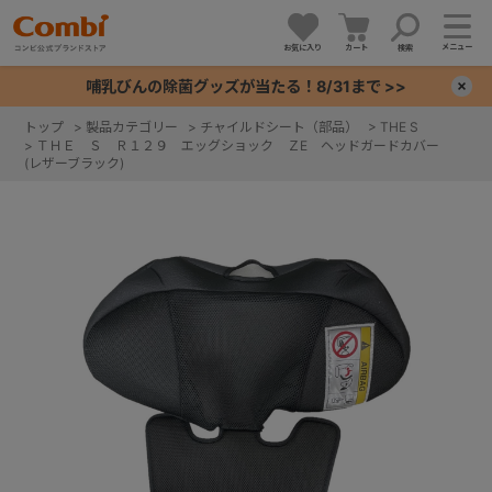
メニュー
お気に入り
カート
検索
哺乳びんの除菌グッズが当たる！8/31まで >>
×
トップ
>
製品カテゴリー
>
チャイルドシート（部品）
>
THE S
>
ＴＨＥ Ｓ Ｒ１２９ エッグショック ＺE ヘッドガードカバー
+
(レザーブラック)
+
+
+