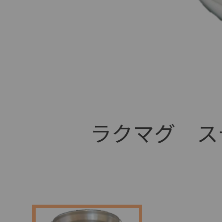
+
ラクマグ ステ
+