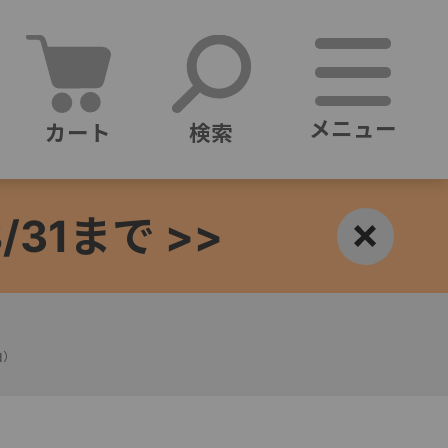
メニュー
カート
検索
1まで >>
×
白）