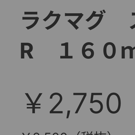
ラクマグ 
R １６０
￥2,750