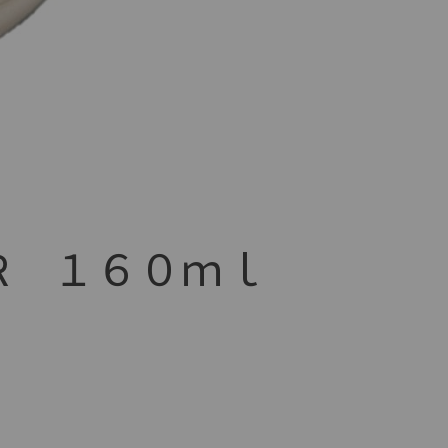
 R １６０ｍｌ