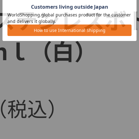
ステンレスボト
ｍｌ（白）