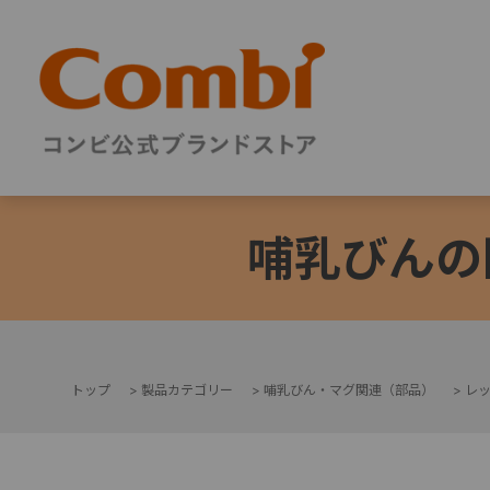
哺乳びんの
トップ
>
製品カテゴリー
>
哺乳びん・マグ関連（部品）
>
レ
+