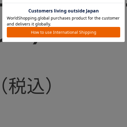
ー (ライトベ
リー)