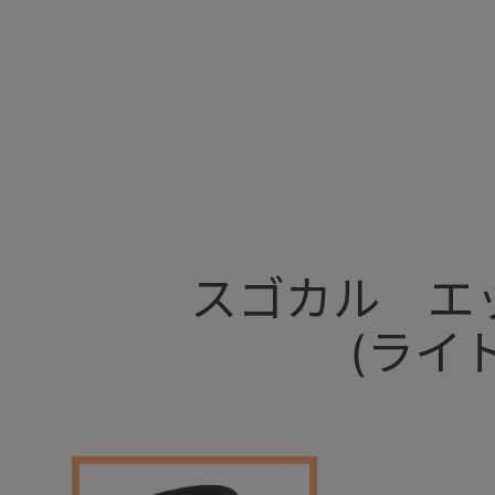
+
スゴカル エ
(ライ
+