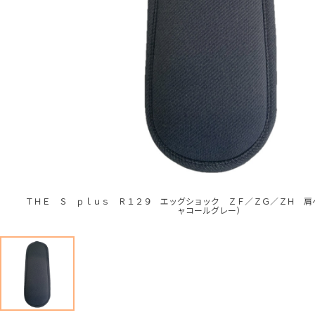
ＴＨＥ Ｓ ｐｌｕｓ Ｒ１２９ エッグショック ＺＦ／ＺＧ／ＺＨ 肩
ャコールグレー）