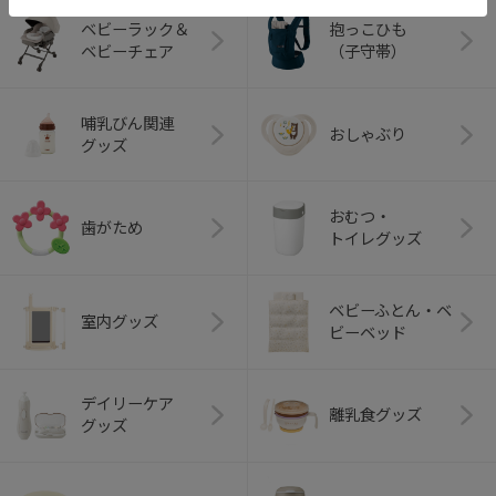
ベビーラック＆
抱っこひも
ベビーチェア
（子守帯）
哺乳びん関連
おしゃぶり
グッズ
おむつ・
歯がため
トイレグッズ
ベビーふとん・ベ
室内グッズ
ビーベッド
デイリーケア
離乳食グッズ
グッズ