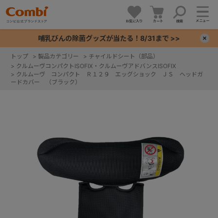
メニュー
お気に入り
カート
検索
哺乳びんの除菌グッズが当たる！8/31まで >>
×
トップ
>
製品カテゴリー
>
チャイルドシート（部品）
>
クルムーヴコンパクトISOFIX・クルムーヴアドバンスISOFIX
+
>
クルムーヴ コンパクト Ｒ１２９ エッグショック ＪＳ ヘッドガ
ードカバー （ブラック）
+
+
+