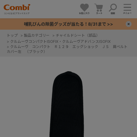
メニュー
お気に入り
カート
検索
哺乳びんの除菌グッズが当たる！8/31まで >>
×
トップ
>
製品カテゴリー
>
チャイルドシート（部品）
>
クルムーヴコンパクトISOFIX・クルムーヴアドバンスISOFIX
+
>
クルムーヴ コンパクト Ｒ１２９ エッグショック ＪＳ 肩ベルト
カバー左 （ブラック）
+
+
+