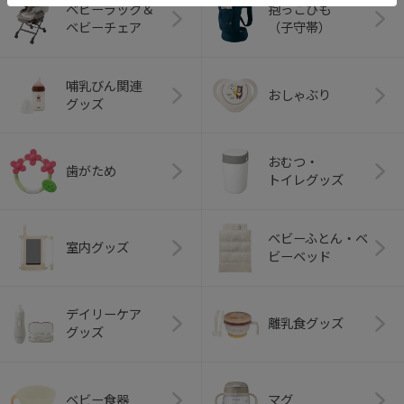
ベビーラック＆
抱っこひも
ベビーチェア
（子守帯）
哺乳びん関連
おしゃぶり
グッズ
おむつ・
歯がため
トイレグッズ
ベビーふとん・ベ
室内グッズ
ビーベッド
デイリーケア
離乳食グッズ
グッズ
ベビー食器
マグ