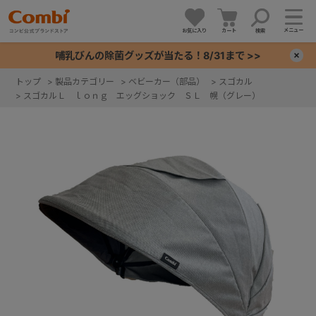
メニュー
お気に入り
カート
検索
哺乳びんの除菌グッズが当たる！8/31まで >>
×
トップ
>
製品カテゴリー
>
ベビーカー（部品）
>
スゴカル
>
スゴカルＬ ｌｏｎｇ エッグショック ＳＬ 幌（グレー）
+
+
+
+