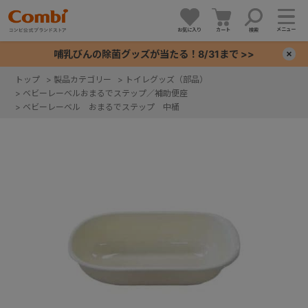
メニュー
お気に入り
カート
検索
哺乳びんの除菌グッズが当たる！8/31まで >>
×
トップ
>
製品カテゴリー
>
トイレグッズ（部品）
>
ベビーレーベルおまるでステップ／補助便座
+
>
ベビーレーベル おまるでステップ 中桶
+
+
+