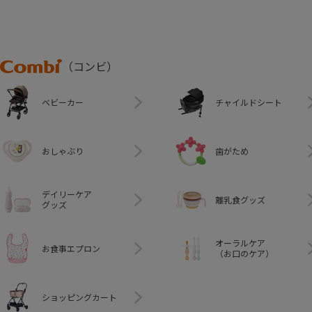
Combi
（コンビ）
ベビーカー
チャイルドシート
おしゃぶり
歯がため
デイリーケア
離乳食グッズ
グッズ
オーラルケア
お食事エプロン
（お口のケア）
ショッピングカート