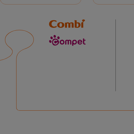
Combi
compet