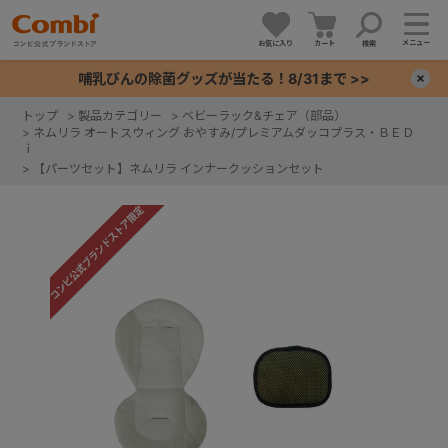
メニュー
お気に入り
カート
検索
哺乳びんの除菌グッズが当たる！8/31まで >>
×
トップ
>
製品カテゴリー
>
ベビーラック&チェア（部品）
>
ネムリラ オートスウィング おやすみ/プレミアムダッコプラス・ＢＥＤ
+
ｉ
>
【パーツセット】ネムリラ インナークッションセット
+
+
+