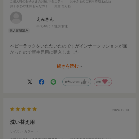
ご購入時のお子さまの月齢
:マタニティ
お子さまのご利用時期
:ねんね
お子さまの性別
:おんなの子
用途
:ねんね
えみさん
年代:
40代
性別:
女性
ベビーラックをいただいたのですがインナークッションが無
かったので新生児用に購入しました
サイズもぴったりで新品なので新生児の赤ちゃんにも安心で
続きを読む
す
参考になった
0
Like!
1
2024.12.13
洗い替え用
サイズ：-
カラー：-