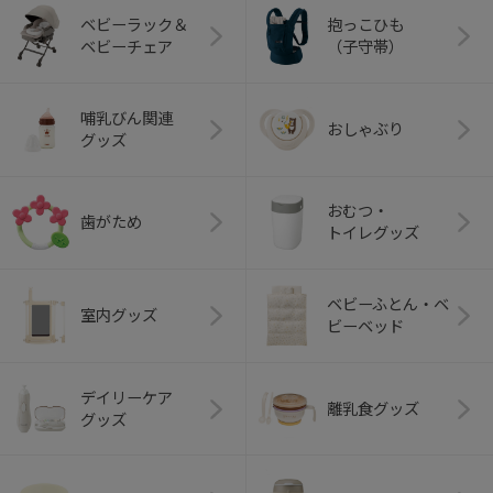
ベビーラック＆
抱っこひも
ベビーチェア
（子守帯）
哺乳びん関連
おしゃぶり
グッズ
おむつ・
歯がため
トイレグッズ
ベビーふとん・ベ
室内グッズ
ビーベッド
デイリーケア
離乳食グッズ
グッズ