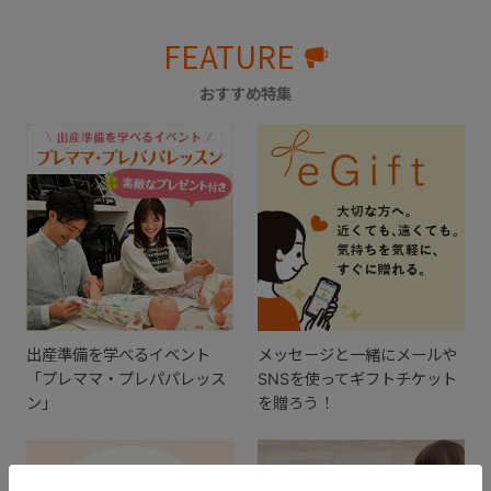
FEATURE
おすすめ特集
出産準備を学べるイベント
メッセージと一緒にメールや
「プレママ・プレパパレッス
SNSを使ってギフトチケット
ン」
を贈ろう！