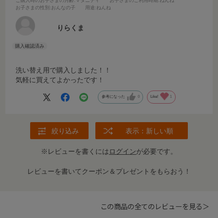
ご購入時のお子さまの月齢
:マタニティ
お子さまのご利用時期
:ねんね
お子さまの性別
:おんなの子
用途
:ねんね
りらくま
洗い替え用で購入しました！！
気軽に買えてよかったです！
参考になった
0
Like!
1
絞り込み
表示：新しい順
※レビューを書くには
ログイン
が必要です。
レビューを書いてクーポン＆プレゼントをもらおう！
この商品の全てのレビューを見る＞