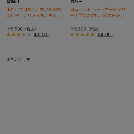
背面用
カバー
雨だけではなく、寒い日の風
コムペット ペットカートシリ
よけやほこりからも赤ちゃん
ーズ全てに対応！雨の日のお
を守る！コンビ背面式ベビー
出かけも安心。愛犬、環境を
カー専用のレインカバー。
考えて、レインカバーには
￥5,500
￥5,500
PVC(塩化ビニル）を使用して
3.5
（4）
5.0
（9）
いません。
4
件あります