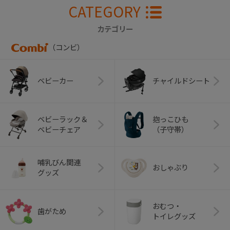
CATEGORY
カテゴリー
（コンビ）
ベビーカー
チャイルドシート
ベビーラック＆
抱っこひも
ベビーチェア
（子守帯）
哺乳びん関連
おしゃぶり
グッズ
おむつ・
歯がため
トイレグッズ