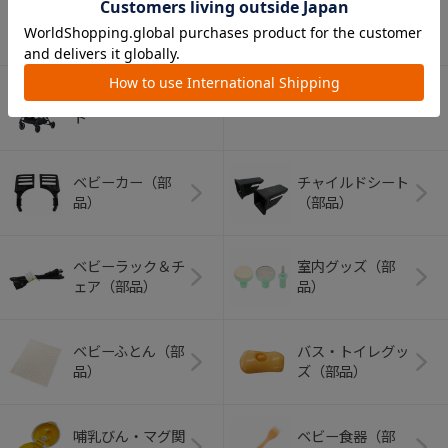
アウトドアグッズ
ペット用品
（ヘルメット）
ショッピングカー
ト
ベビーカー（部
チャイルドシート
品）
（部品）
ベビーラック＆チ
室内グッズ（部
ェア（部品）
品）
ベビーふとん（部
バス・トイレグッ
品）
ズ（部品）
哺乳びん・マグ関
ベビー食器（部