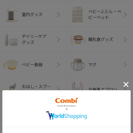
ベビーふとん・ベ
室内グッズ
ビーベッド
デイリーケア
離乳食グッズ
グッズ
ベビー食器
マグ
おはし・スプー
お食事エプロン
ン・フォーク
オーラルケア
ベビートイ
（お口のケア）