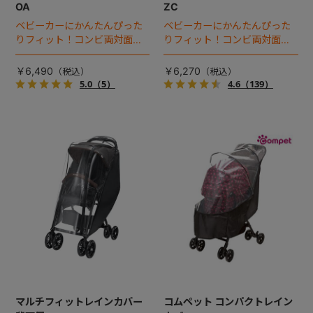
OA
ZC
ベビーカーにかんたんぴった
ベビーカーにかんたんぴった
りフィット！コンビ両対面式A
りフィット！コンビ両対面式A
型ベビーカー専用のレインカ
型ベビーカー専用のレインカ
バー。
バー。雨だけでなく、冷たい
￥6,490
￥6,270
風やほこりからも赤ちゃんを
5.0
（5）
4.6
（139）
守ります。
マルチフィットレインカバー
コムペット コンパクトレイン