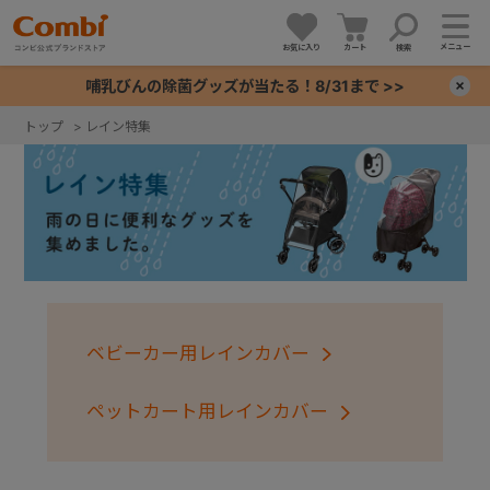
メニュー
お気に入り
カート
検索
哺乳びんの除菌グッズが当たる！8/31まで >>
×
トップ
>
レイン特集
+
+
+
+
ベビーカー用レインカバー
ペットカート用レインカバー