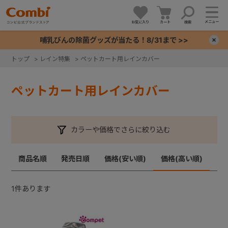
メニュー
お気に入り
カート
検索
哺乳びんの除菌グッズが当たる！8/31まで >>
×
トップ
>
レイン特集
>
ペットカート用レインカバー
+
ペットカート用レインカバー
+
+
カラーや価格でさらに絞り込む
+
商品名順
発売日順
価格(安い順)
価格(高い順)
1
件あります