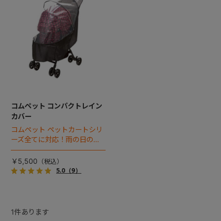
+
+
コムペット コンパクトレイン
カバー
コムペット ペットカートシリ
ーズ全てに対応！雨の日のお
出かけも安心。愛犬、環境を
考えて、レインカバーには
￥5,500
PVC(塩化ビニル）を使用して
5.0
（9）
いません。
1
件あります