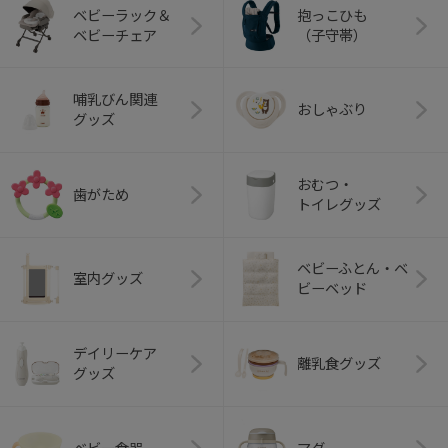
ベビーラック＆
抱っこひも
ベビーチェア
（子守帯）
哺乳びん関連
おしゃぶり
グッズ
おむつ・
歯がため
トイレグッズ
ベビーふとん・ベ
室内グッズ
ビーベッド
デイリーケア
離乳食グッズ
グッズ