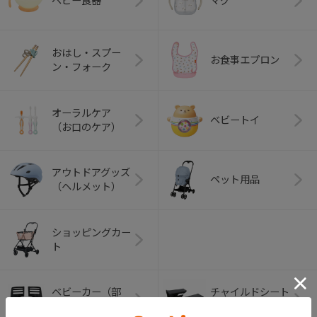
ベビー食器
マグ
おはし・スプー
お食事エプロン
ン・フォーク
オーラルケア
ベビートイ
（お口のケア）
アウトドアグッズ
ペット用品
（ヘルメット）
ショッピングカー
ト
ベビーカー（部
チャイルドシート
品）
（部品）