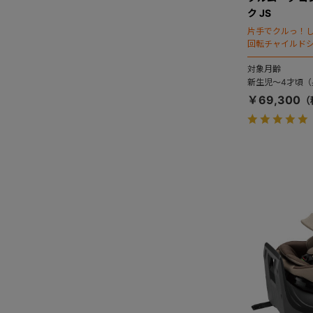
ク JS
片手でクルっ！
回転チャイルド
対象月齢
新生児～4才頃（身
￥69,300