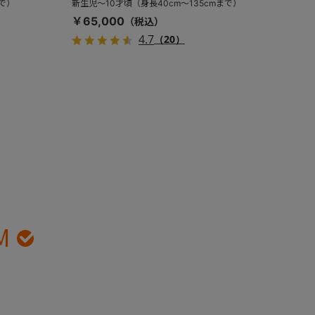
まで）
新生児～10才頃（身長40cm～135cmまで）
￥65,000
4.7
（20）
M