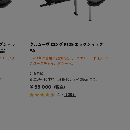
ッグショッ
クルムーヴ ロング R129 エッグショック
売品）
EA
グユースチ
この1台で着用義務期間を丸ごとカバー！回転ロン
グユースチャイルドシート。
対象月齢
で）
新生児～10才頃（身長40cm～135cmまで）
￥65,000
4.7
（20）