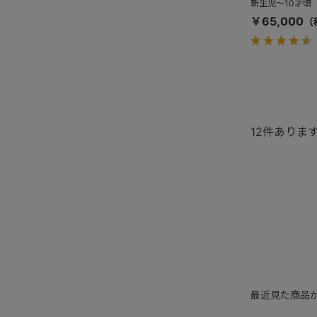
新生児～10才頃（
￥65,000
12
件ありま
最近見た商品