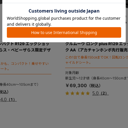
パクト R129 エッグショッ
クルムーヴ ロング plus R129 エ
ザらス・ベビーザらス限定デザ
ク AA（アカチャンホンポ先行販
この1台で身長150㎝までOK！回転ロン
ャイルドシート。
しかも、コンパクト！乗せやすい
シート。
対象月齢
新生児～12才頃（身長40cm～150cmま
長40cm～105cmまで）
￥69,300
5.0
（2）
4.0
（1）