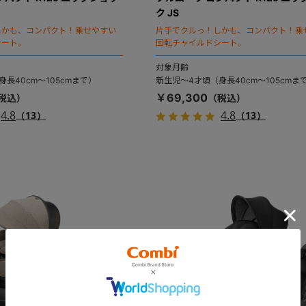
ク JS
しかも、コンパクト！乗せやすい
片手でクルっ！しかも、コンパクト！乗
シート。
回転チャイルドシート。
対象月齢
長40cm～105cmまで）
新生児～4才頃（身長40cm～105cmま
￥69,300
4.8
4.8
（13）
（13）