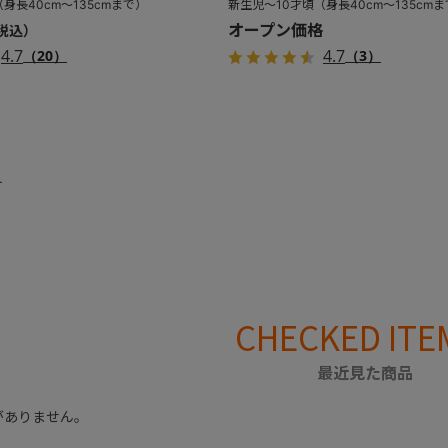
身長40cm～135cmまで）
新生児～10才頃（身長40cm～135cm
オープン価格
4.7
4.7
（20）
（3）
す
CHECKED ITE
最近見た商品
がありません。