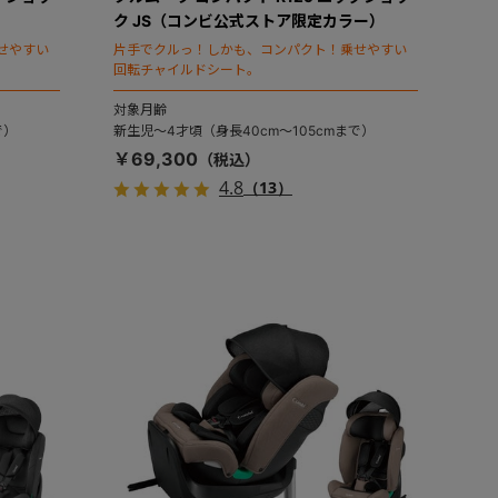
ク JS（コンビ公式ストア限定カラー）
せやすい
片手でクルっ！しかも、コンパクト！乗せやすい
回転チャイルドシート。
対象月齢
で）
新生児～4才頃（身長40cm～105cmまで）
￥69,300
4.8
（13）