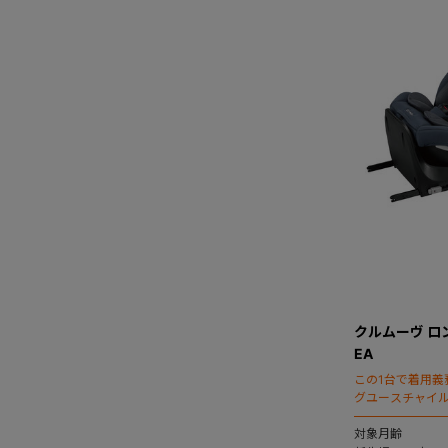
クルムーヴ ロン
EA
この1台で着用義
グユースチャイ
対象月齢