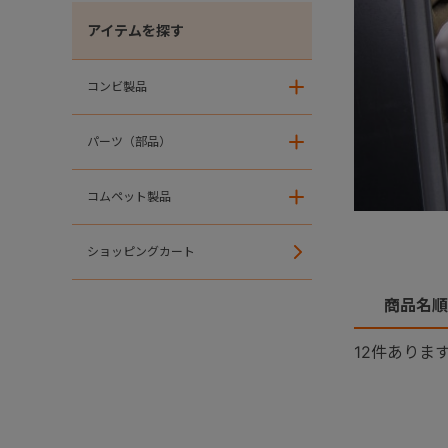
アイテムを探す
コンビ製品
＋
パーツ（部品）
＋
コムペット製品
＋
ショッピングカート
商品名順
12
件ありま