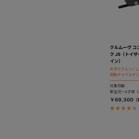
クルムーヴ コン
ク JS（トイ
イン）
片手でクルっ！
回転チャイルド
対象月齢
新生児～4才頃（身
￥69,300