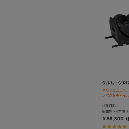
クルムーヴ R1
クルッと回して
ンパクトチャイ
対象月齢
新生児～4才頃（身
￥58,300