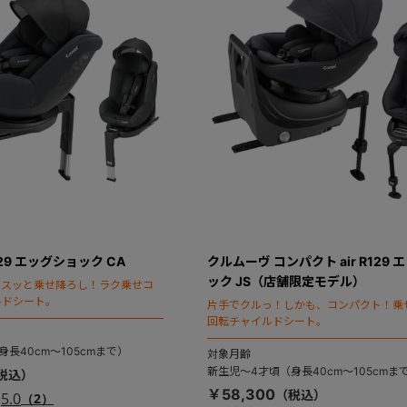
29 エッグショック CA
クルムーヴ コンパクト air R129
ック JS（店舗限定モデル）
、スッと乗せ降ろし！ラク乗せコ
ルドシート。
片手でクルっ！しかも、コンパクト！乗
回転チャイルドシート。
長40cm～105cmまで）
対象月齢
新生児～4才頃（身長40cm～105cmま
￥58,300
5.0
（2）