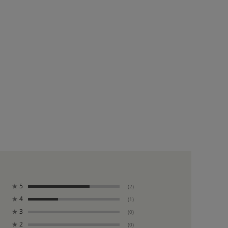
★
5
(2)
★
4
(1)
★
3
(0)
★
2
(0)