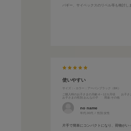
バギー、サイベックスのリベル等も検討し
購入を決めた理由
元々JNの購入を考えていた時に半額セール
AB型と比べて軽くて使いやすい。
バギーと比べて、ワンタッチで畳める。
(エスカレーターや階段でさっと畳める事を
使用頻度から、あまり高価格になると勿体
良かった点
軽くてコンパクト。
アップリカのAB型(21年購入)と比べて、
荷物が取り出しやすい、沢山入る。
リーズナブル。
使いやすい
サイズ：-
カラー：アーバンブラック（BK）
改善されるといいなと思った点
ご購入時のお子さまの月齢
:4～12カ月頃
お子さ
お子さまの性別
:おんなの子
用途
:その他
ベルトのパーツが他メーカーよりも付けに
そこまで不便には思っていないが、暴れた
no name
後でつければいいや、という習慣にならな
年代:
30代
性別:
女性
片手で簡単にコンパクトになり、荷物がい
とても満足しているので、もっと早くに買