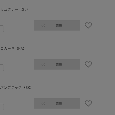
リュグレー（GL）
完売
コカーキ（KA）
完売
バンブラック（BK）
完売