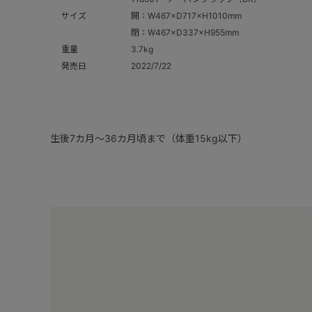
サイズ
開：W467×D717×H1010mm
閉：W467×D337×H955mm
重量
3.7kg
発売日
2022/7/22
生後7カ月～36カ月頃まで（体重15kg以下）