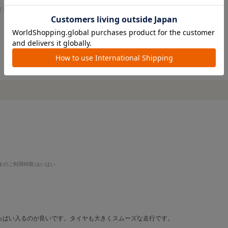
ました。
続きを読む
をしていた。
重要視。)
無いなと思った。
リクライニングの調節が楽。
まのご利用時期
:はいはい
くい。
り時間がない時は大変かも。
いように、親が強い意志を持って使う必要がある。
っぱい入るのが良いです。タイヤも大きくスムーズな走行です。
って沢山お出かけに使えたらなと思いました。