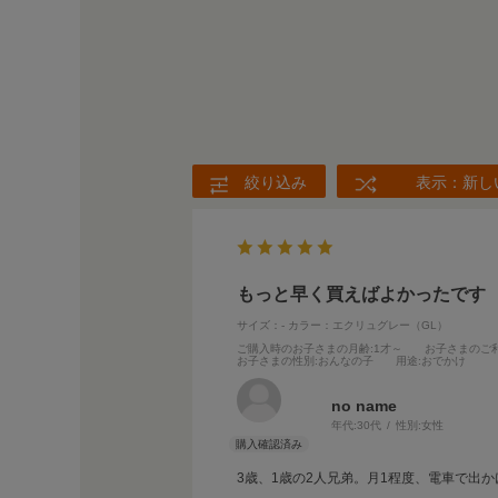
絞り込み
表示：新し
もっと早く買えばよかったです
サイズ：-
カラー：エクリュグレー（GL）
ご購入時のお子さまの月齢
:1才～
お子さまのご
お子さまの性別
:おんなの子
用途
:おでかけ
no name
年代:
30代
性別:
女性
3歳、1歳の2人兄弟。月1程度、電車で出