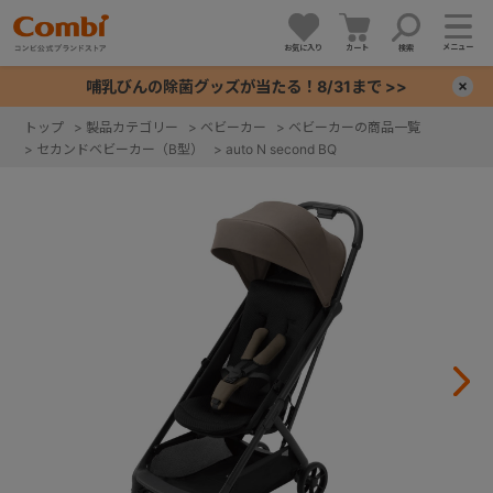
メニュー
お気に入り
カート
検索
哺乳びんの除菌グッズが当たる！8/31まで >>
×
トップ
>
製品カテゴリー
>
ベビーカー
>
ベビーカーの商品一覧
>
セカンドベビーカー（B型）
>
auto N second BQ
+
+
+
+