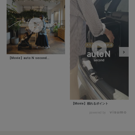
【Movie】auto N second...
【Movie】頼れるポイント
powered by