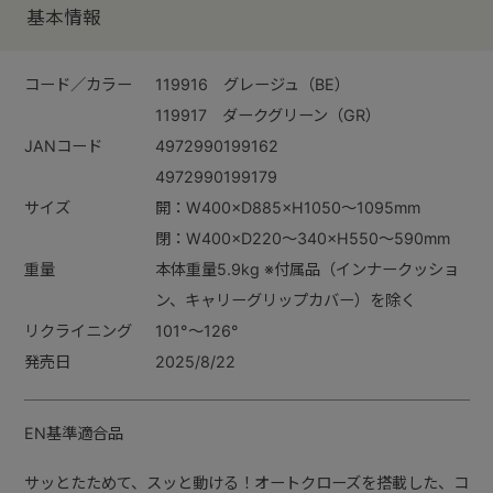
基本情報
コード／カラー
119916 グレージュ（BE）
119917 ダークグリーン（GR）
JANコード
4972990199162
4972990199179
サイズ
開：W400×D885×H1050～1095mm
閉：W400×D220～340×H550～590mm
重量
本体重量5.9kg ※付属品（インナークッショ
ン、キャリーグリップカバー）を除く
リクライニング
101°～126°
発売日
2025/8/22
EN基準適合品
サッとたためて、スッと動ける！オートクローズを搭載した、コ