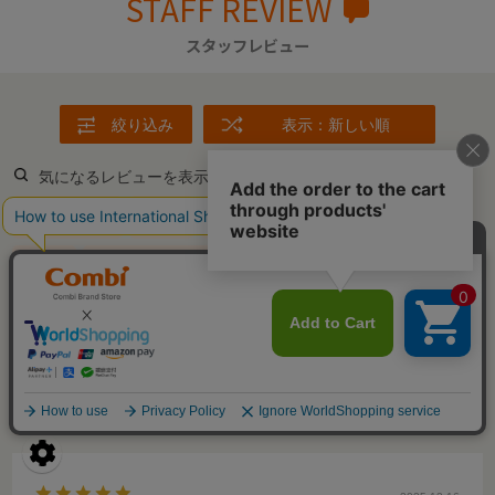
STAFF REVIEW
スタッフレビュー
絞り込み
表示：新しい順
気になるレビューを表示
ベビーカー
玄関
子ども
高さ
リュック
ママ
ベアリングのおかげ
4才頃
押し心地
のか
今後
リュックを背負ったまま
大きな魅力
スムーズ
おすすめ
そのストレス
片手
何度
スイスイ
我が家