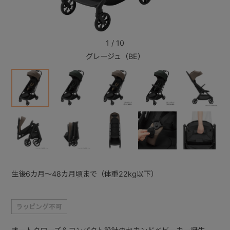
+
1
/
10
グレージュ（BE）
+
生後6カ月～48カ月頃まで（体重22kg以下）