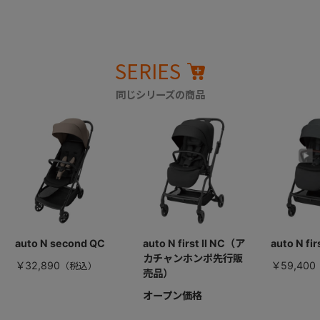
SERIES
同じシリーズの商品
auto N second QC
auto N first II NC（ア
auto N fir
カチャンホンポ先行販
￥32,890
￥59,400
売品）
オープン価格