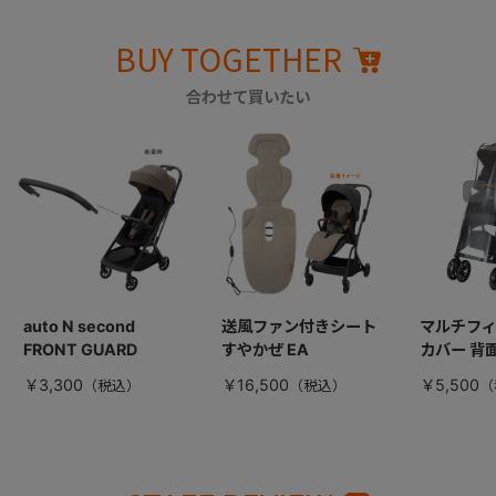
BUY TOGETHER
合わせて買いたい
auto N second
送風ファン付きシート
マルチフ
FRONT GUARD
すやかぜ EA
カバー 背
￥3,300
￥16,500
￥5,500