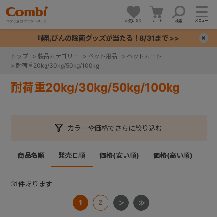
メニュー
お気に入り
カート
検索
哺乳びんの除菌グッズが当たる！8/31まで >>
×
トップ
>
製品カテゴリー
>
ペット用品
>
ペットカート
>
耐荷重20kg/30kg/50kg/100kg
+
耐荷重20kg/30kg/50kg/100kg
+
+
カラーや価格でさらに絞り込む
+
商品名順
発売日順
価格(安い順)
価格(高い順)
31
件あります
1
2