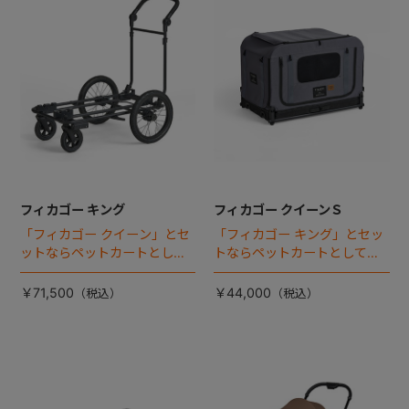
フィカゴー キング
フィカゴー クイーンＳ
「フィカゴー クイーン」とセ
「フィカゴー キング」とセッ
ットならペットカートとして
トならペットカートとしても
使える、耐荷重50kgの大型犬
使える、耐荷重30㎏の中～大
向け車体登場！
型犬向けケージが登場！
￥71,500
￥44,000