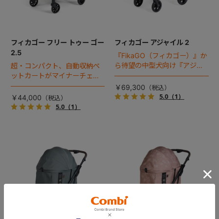
フィカゴー フリー トゥー ゴー
フィカゴー アジャイル 2
2.5
『FikaGO（フィカゴー）』か
ら待望の中型犬向け『アジャ
超・コンパクト、自動収納ペ
イル２』 登場！耐荷重30kg
ットカートがマイナーチェン
で、しかも1秒・自動収納機能
ジ！
￥69,300
搭載！！
5.0
（1）
￥44,000
5.0
（1）