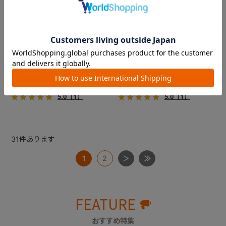
フィカゴー アジャイル 2
フィカゴー アジャイル 2
『FikaGO（フィカゴー）』か
『FikaGO（フィカゴー）』か
ら待望の中型犬向け『アジャ
ら待望の中型犬向け『アジャ
イル２』 登場！耐荷重30kg
イル２』 登場！耐荷重30kg
で、しかも1秒・自動収納機能
で、しかも1秒・自動収納機能
￥69,300
￥69,300
搭載！！
搭載！！
5.0
（1）
5.0
（1）
31
件あります
1
2
FEATURE
おすすめ特集