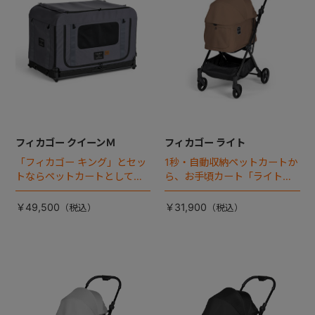
フィカゴー クイーンＭ
フィカゴー ライト
「フィカゴー キング」とセッ
1秒・自動収納ペットカートか
トならペットカートとしても
ら、お手頃カート「ライト」
使える、耐荷重50㎏の大型犬
が登場！
向けケージが登場！
￥49,500
￥31,900