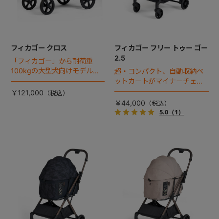
フィカゴー クロス
フィカゴー フリー トゥー ゴー
2.5
「フィカゴー」から耐荷重
100kgの大型犬向けモデルが
超・コンパクト、自動収納ペ
登場。
ットカートがマイナーチェン
ジ！
￥121,000
￥44,000
5.0
（1）