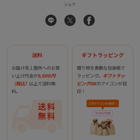
シェア
送料
ギフトラッピング
お届け先１箇所へのお買
贈り物を素敵な包装紙で
い上げ代金が
5,500円
ラッピング。
ギフトラッ
（税込）
以上で送料無
ピングOK
のアイコンが目
料。
印！