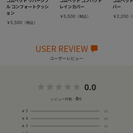
コムペット リバーシブ
コムペット コンパクト
コムペット
ル コンフォートクッシ
レインカバー
バー
ョン
￥5,500
￥2,200
￥5,500
USER REVIEW
ユーザーレビュー
0.0
0
レビュー件数：
件
★
5
(0)
★
4
(0)
★
3
(0)