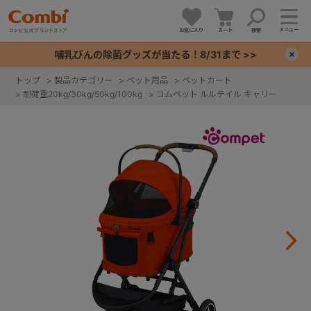
メニュー
お気に入り
カート
検索
哺乳びんの除菌グッズが当たる！8/31まで >>
×
トップ
>
製品カテゴリー
>
ペット用品
>
ペットカート
>
耐荷重20kg/30kg/50kg/100kg
>
コムペット ルルテイル キャリー
+
+
+
+