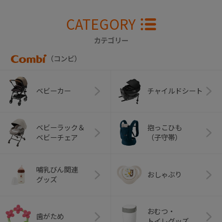
CATEGORY
カテゴリー
（コンビ）
ベビーカー
チャイルドシート
ベビーラック＆
抱っこひも
ベビーチェア
（子守帯）
哺乳びん関連
おしゃぶり
グッズ
おむつ・
歯がため
トイレグッズ