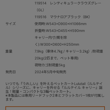
119514 レンティキュラークラウズグレー
（GL）
119516 マウナロアブラック（BK）
サイズ
使用時:W543×D900×H1066mm
折畳時:W543×D455×H590mm
キャリー内寸(幌を除
く):W300×D600×H250mm
重量
7.9kg（車体4.7㎏ / キャリー3.2㎏）/耐荷重
20kg(2匹まで、ペット専用)
荷物カゴ耐荷重5kg
発売日
2024年5月中旬発売
いつでも『うれしい』を叶えるペットカートLulutail（ルルテイ
ル）シリーズに、キャリーを外せる『ルルテイル キャリー』誕
生！軽量・コンパクトな3輪ペットカート。
※本製品には専用リードフック2本とフラットカバー1枚が付属し
ます。