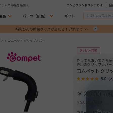
イテムと部品を品揃え
コンビブランドストアとは
会
用品
パーツ（部品）
ギフト
哺乳びんの除菌グッズが当たる！8/31まで >>
×
ン
>
コムペット グリップカバー
外して丸洗いできるか
専用のグリップカバー
コムペット グリ
5.0
（2
￥2,200
￥2,000（税抜）
カラーバリエーション