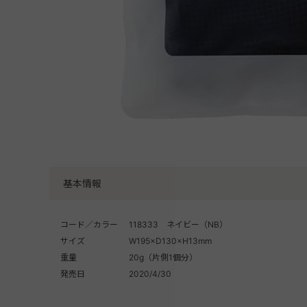
基本情報
コード／カラー
118333 ネイビー（NB）
サイズ
W195×D130×H13mm
重量
20g（片側1個分）
発売日
2020/4/30