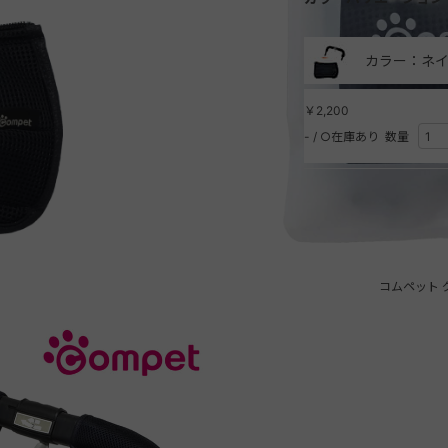
カラー：ネイ
￥2,200
-
/
○在庫あり
数量
コムペット 