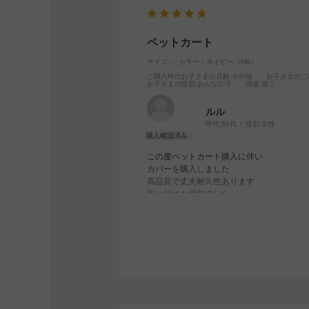
ペットカート
サイズ：-
カラー：ネイビー（NB）
ご購入時のお子さまの月齢
:その他
お子さまのご
お子さまの性別
:おんなの子
用途
:遊ぶ
ルル
年代:
50代
性別:
女性
この度ペットカート購入に伴い
カバーを購入しました
高品質で丈夫耐久性あります
取り付けも簡単でした
滑り止めにも役立ちます
又これからもコムペットさんの
サイトを楽しみにしています。