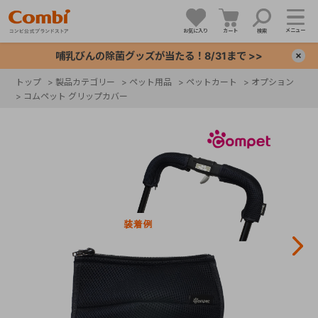
メニュー
お気に入り
カート
検索
哺乳びんの除菌グッズが当たる！8/31まで >>
×
トップ
>
製品カテゴリー
>
ペット用品
>
ペットカート
>
オプション
>
コムペット グリップカバー
+
+
+
+