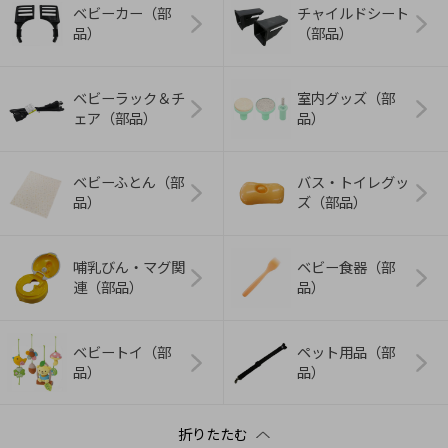
ベビーカー（部
チャイルドシート
品）
（部品）
ベビーラック＆チ
室内グッズ（部
ェア（部品）
品）
ベビーふとん（部
バス・トイレグッ
品）
ズ（部品）
哺乳びん・マグ関
ベビー食器（部
連（部品）
品）
ベビートイ（部
ペット用品（部
品）
品）