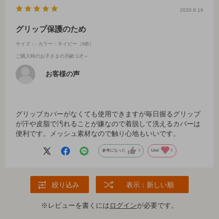
2020.8.19
グリップ保護のため
サイズ：-
カラー：ネイビー（NB）
ご購入時のお子さまの月齢
:1才～
お客様の声
グリップカバーがなくても使用できますが毎日握るグリップ
が汗や皮脂で汚れることが嫌なので着脱して洗えるカバーは
便利です。メッシュ素材なので触り心地もいいです。
参考になった
0
Like!
0
絞り込み
表示：新しい順
※レビューを書くには
ログイン
が必要です。