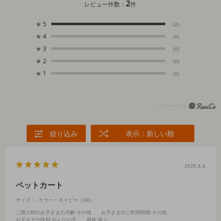
2
レビュー件数：
件
★
5
(2)
★
4
(0)
★
3
(0)
★
2
(0)
★
1
(0)
絞り込み
表示：新しい順
2025.4.4
ペットカート
サイズ：-
カラー：ネイビー（NB）
ご購入時のお子さまの月齢
:その他
お子さまのご利用時期
:その他
お子さまの性別
:おんなの子
用途
:遊ぶ