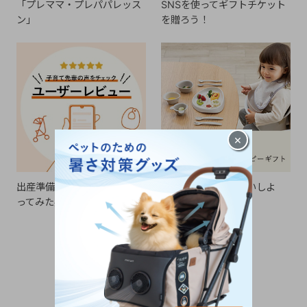
「プレママ・プレパパレッス
SNSを使ってギフトチケット
ン」
を贈ろう！
×
出産準備の参考に。実際に使
ギフトを贈ってお祝いしよ
ってみた感想をチェック！
う！
CHECKED ITEM
最近見た商品