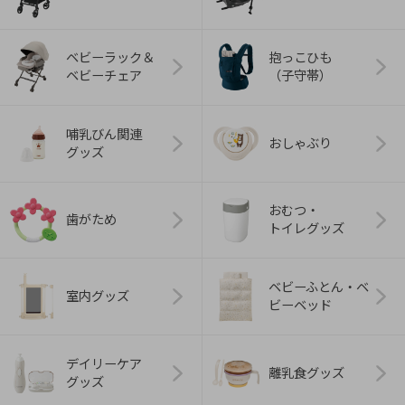
ベビーラック＆
抱っこひも
ベビーチェア
（子守帯）
哺乳びん関連
おしゃぶり
グッズ
おむつ・
歯がため
トイレグッズ
ベビーふとん・ベ
室内グッズ
ビーベッド
デイリーケア
離乳食グッズ
グッズ