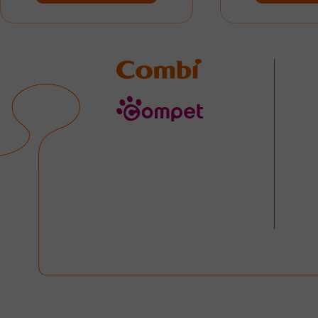
Combi
compet