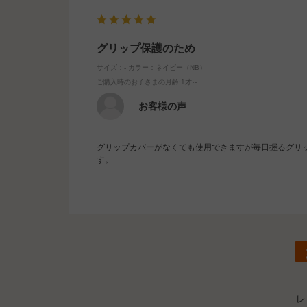
グリップ保護のため
サイズ：-
カラー：ネイビー（NB）
ご購入時のお子さまの月齢
:1才～
お客様の声
グリップカバーがなくても使用できますが毎日握るグリ
す。
レ