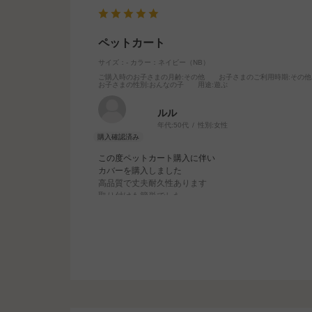
ペットカート
サイズ：-
カラー：ネイビー（NB）
ご購入時のお子さまの月齢
:その他
お子さまのご利用時期
:その他
お子さまの性別
:おんなの子
用途
:遊ぶ
ルル
年代:
50代
性別:
女性
この度ペットカート購入に伴い
カバーを購入しました
高品質で丈夫耐久性あります
取り付けも簡単でした
滑り止めにも役立ちます
又これからもコムペットさんの
サイトを楽しみにしています。