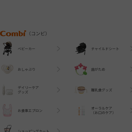
Combi
（コンビ）
ベビーカー
チャイルドシート
おしゃぶり
歯がため
デイリーケア
離乳食グッズ
グッズ
オーラルケア
お食事エプロン
（お口のケア）
ショッピングカート