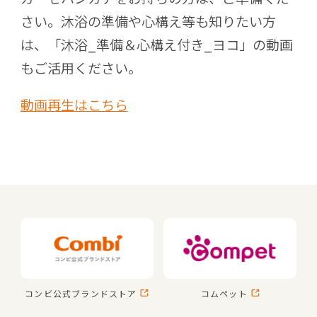
さい。沐浴の準備や心構え等も知りたい方
は、「沐浴_準備＆心構え付き_ヨコ」の動画
もご活用ください。
動画再生はこちら
コンビ公式
ブランドストア
コムペット