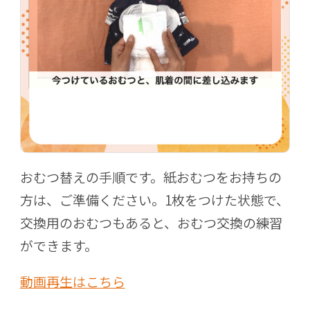
おむつ替えの手順です。紙おむつをお持ちの
方は、ご準備ください。1枚をつけた状態で、
交換用のおむつもあると、おむつ交換の練習
ができます。
動画再生はこちら