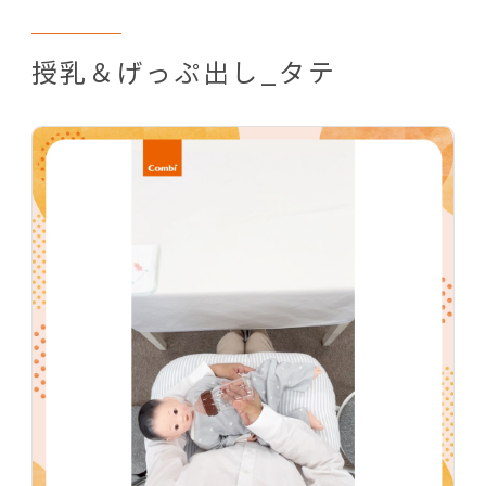
授乳＆げっぷ出し_タテ