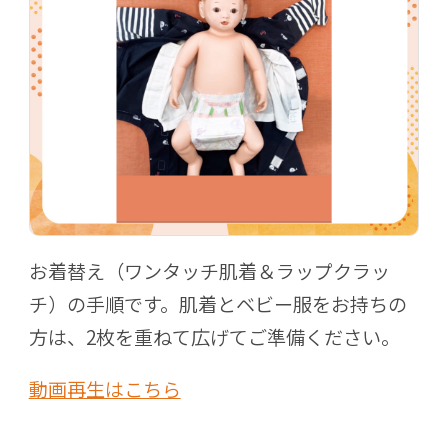
お着替え（ワンタッチ肌着＆ラップクラッ
チ）の手順です。肌着とベビー服をお持ちの
方は、2枚を重ねて広げてご準備ください。
動画再生はこちら