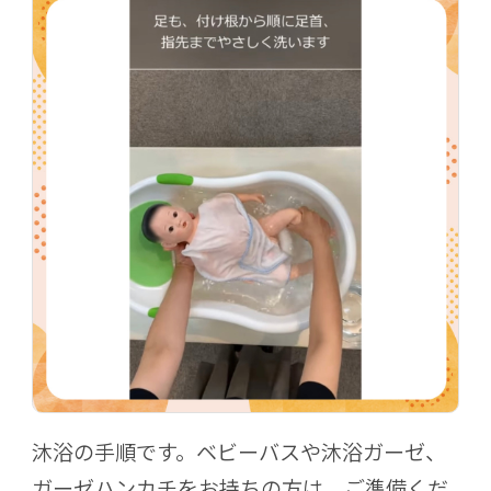
沐浴の手順です。ベビーバスや沐浴ガーゼ、
ガーゼハンカチをお持ちの方は、ご準備くだ