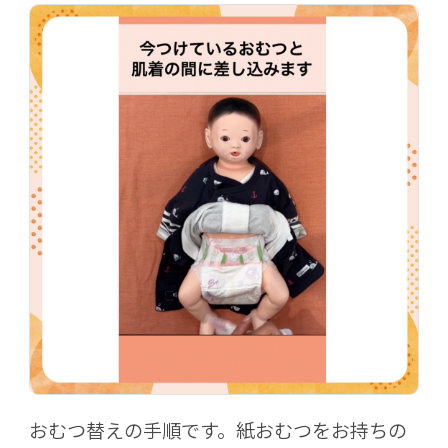
おむつ替えの手順です。紙おむつをお持ちの