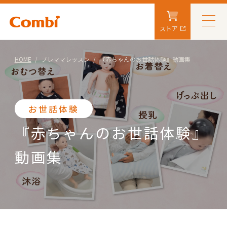
ストア
HOME
プレママレッスン
『赤ちゃんのお世話体験』動画集
お世話体験
『赤ちゃんのお世話体験』
動画集