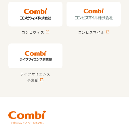
コンビウィズ
コンビスマイル
ライフサイエンス
事業部