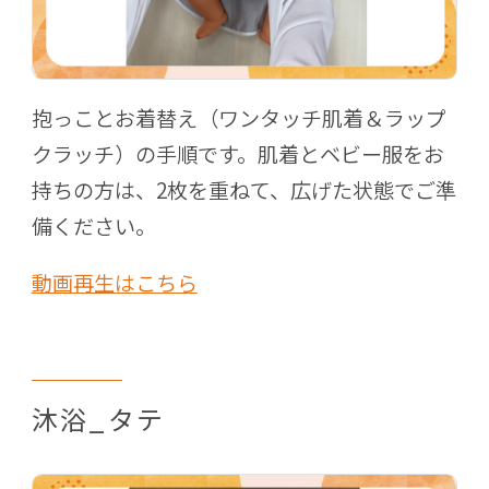
抱っことお着替え（ワンタッチ肌着＆ラップ
クラッチ）の手順です。肌着とベビー服をお
持ちの方は、2枚を重ねて、広げた状態でご準
備ください。
動画再生はこちら
沐浴_タテ