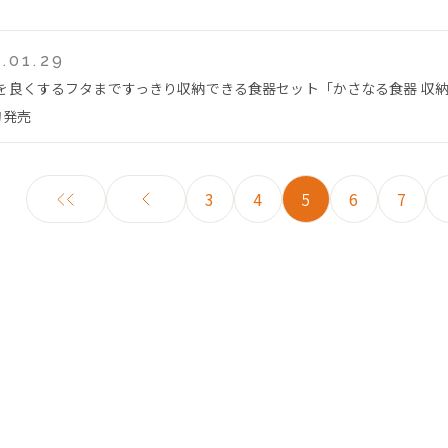
.01.29
を良くするフタまですっきり収納できる食器セット「かさなる食器 収納じ
旬発売
3
4
5
6
7