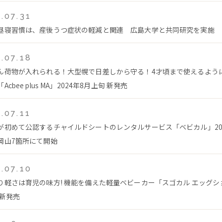
.07.31
昼寝習慣は、産後うつ症状の軽減と関連 広島大学と共同研究を実施
.07.18
ん荷物が入れられる！大型幌で日差しから守る！4才頃まで使えるよう
Acbee plus MA」2024年8月上旬 新発売
.07.11
が初めて公認するチャイルドシートのレンタルサービス「ベビカル」202
岡山7箇所にて開始
.07.10
り軽さは育児の味方! 機能を備えた軽量ベビーカー「スゴカル エッグショッ
 新発売