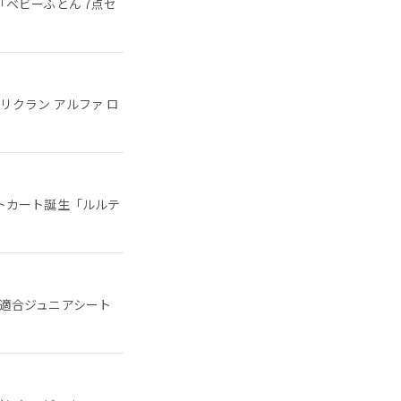
ベビーふとん 7点セ
クラン アルファ ロ
トカート誕生「ルルテ
適合ジュニアシート