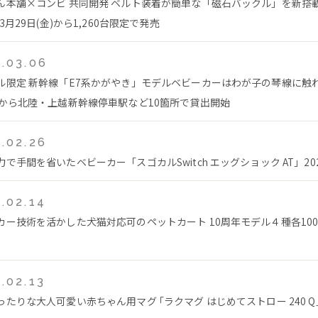
ん本舗×コンビ 共同開発 ベルト装着が簡単な「磁石バックル」を新搭
年3月29日(金)から1,260台限定で発売
.03.06
ル限定 新幹線「E7系かがやき」モデルベビーカーはわが子の琴線に触れ
日から北陸・上越新幹線停車駅など10箇所で貸出開始
.02.26
力で手間を省いたベビーカー「スゴカルSwitch エッグショック AT」20
.02.14
カー技術を活かした犬猫対応可のペットカート 10周年モデル４種各100台
.02.13
ったりな大人可愛い赤ちゃん用マグ ｢ラクマグ はじめてストロー 240 Q