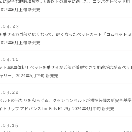
んに安全な睡眠環境を。6畳以下の寝室に適した、コンパクトベッド用「
024年6月上旬 新発売
.04.23
を乗せるカゴ部が広くなって、軽くなったペットカート「コムペット ミリ
024年6月上旬 新発売
.04.11
ット3輪車体初！ペットを乗せるかご部が着脱できて用途が広がるペッ
ャリー」2024年5月下旬 新発売
.03.22
ベルトの当たりを和らげる、クッションベルトが標準装備の新安全基準
トリップ アドバンス for Kids R129」2024年4月中旬 新発売
.03.15