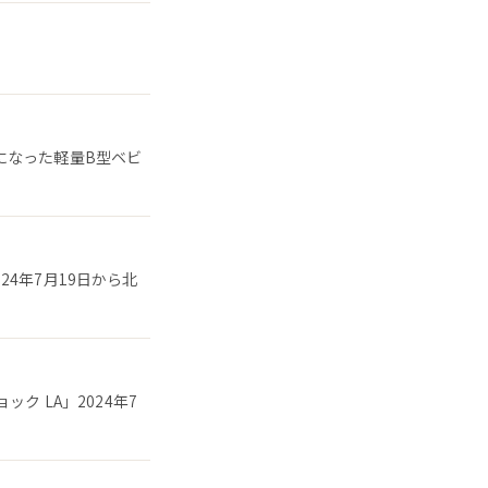
になった軽量B型ベビ
4年7月19日から北
ク LA」2024年7