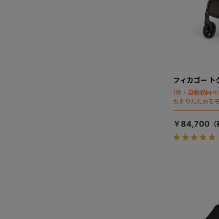
フィカゴー ト
1秒・自動収納ペ
も折りたためる
￥84,700