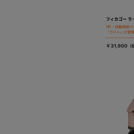
フィカゴー ラ
1秒・自動収納ペ
「ライト」が登
￥31,900