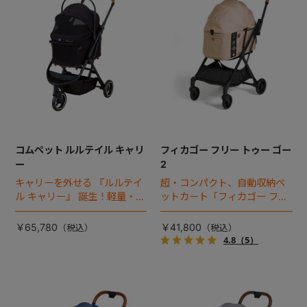
コムペット ルルテイル キャリ
フィカゴー フリー トゥー ゴー
ー
2
キャリーを外せる 『ルルテイ
超・コンパクト、自動収納ペ
ル キャリー』 誕生！軽量・コ
ットカート「フィカゴー フリ
ンパクトな3輪ペットカート。
ートゥーゴー」がフルモデル
チェンジ！
￥65,780
￥41,800
4.8
（5）