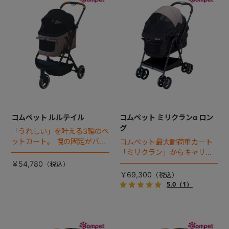
コムペット ルルテイル
コムペット ミリクランα ロン
グ
「うれしい」を叶える3輪のペ
ットカート。 幌の固定がバッ
コムペット最大耐荷重カート
クルになった「ルルテイル」
「ミリクラン」からキャリー
登場！
サイズ拡大タイプが新登場！
￥54,780
￥69,300
5.0
（1）