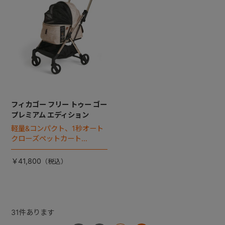
フィカゴー フリー トゥー ゴー
プレミアム エディション
軽量&コンパクト、1秒オート
クローズペットカート
「FikaGO FREE TO GO」よ
り、プレミアムエディション
￥41,800
モデルが新登場！
31
件あります