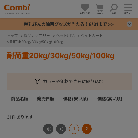
メニュー
お気に入り
カート
検索
哺乳びんの除菌グッズが当たる！8/31まで >>
×
トップ
>
製品カテゴリー
>
ペット用品
>
ペットカート
>
耐荷重20kg/30kg/50kg/100kg
+
耐荷重20kg/30kg/50kg/100kg
+
+
カラーや価格でさらに絞り込む
+
商品名順
発売日順
価格(安い順)
価格(高い順)
31
件あります
1
2