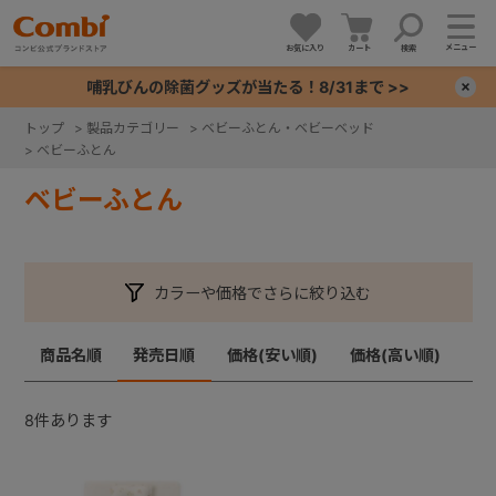
メニュー
お気に入り
カート
検索
哺乳びんの除菌グッズが当たる！8/31まで >>
×
トップ
>
製品カテゴリー
>
ベビーふとん・ベビーベッド
>
ベビーふとん
+
ベビーふとん
+
+
カラーや価格でさらに絞り込む
+
商品名順
発売日順
価格(安い順)
価格(高い順)
8
件あります