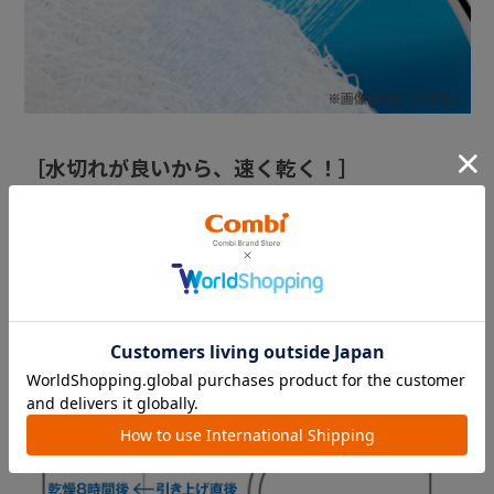
［水切れが良いから、速く乾く！］
立体ファイバー構造(ブレスエアー®使用)の敷ふとんは、網
状の構造でできているので、固綿と比べて水切れが良く速く
乾きます。
※試験方法：試験片(300×300mm)を水に浸漬→水から引上
げ、20℃×65%RH環境下にて平置きで自然乾燥(東洋紡エム
シー株式会社調べ)
※ブレスエアー®は東洋紡エムシー株式会社の三次元網上構
造体を示す商標です。