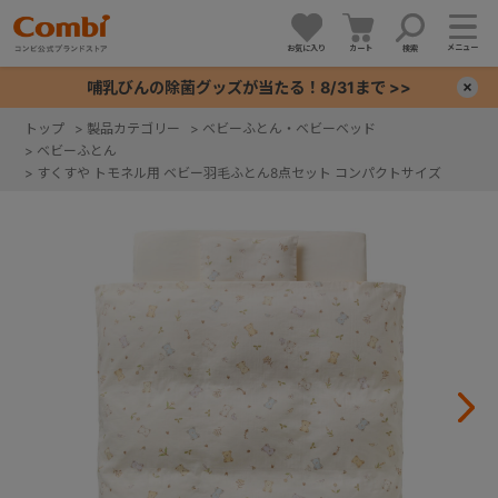
メニュー
お気に入り
カート
検索
哺乳びんの除菌グッズが当たる！8/31まで >>
×
トップ
>
製品カテゴリー
>
ベビーふとん・ベビーベッド
>
ベビーふとん
+
>
すくすや トモネル用 ベビー羽毛ふとん8点セット コンパクトサイズ
+
+
+