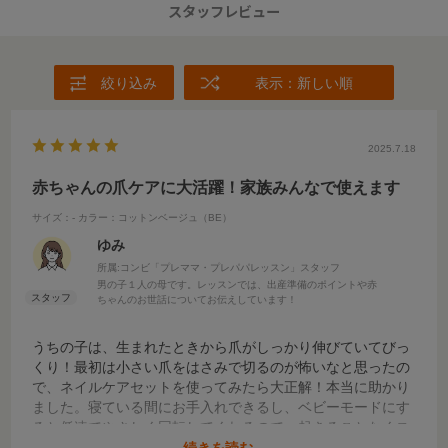
スタッフレビュー
絞り込み
表示：新しい順
2025.7.18
赤ちゃんの爪ケアに大活躍！家族みんなで使えます
サイズ：-
カラー：コットンベージュ（BE）
ゆみ
所属:コンビ「プレママ・プレパパレッスン」スタッフ
男の子１人の母です。レッスンでは、出産準備のポイントや赤
ちゃんのお世話についてお伝えしています！
うちの子は、生まれたときから爪がしっかり伸びていてびっ
くり！最初は小さい爪をはさみで切るのが怖いなと思ったの
で、ネイルケアセットを使ってみたら大正解！本当に助かり
ました。寝ている間にお手入れできるし、ベビーモードにす
ると低速でやさしく回転してくれるので、起きることなくス
ムーズに削ることができます。