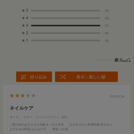
★
5
(0)
★
4
(0)
★
3
(1)
★
2
(0)
★
1
(0)
絞り込み
表示：新しい順
2025.6.29
ネイルケア
サイズ：-
カラー：コットンベージュ（BE）
ご購入時のお子さまの月齢
:4～12カ月頃
お子さまのご利用時期
:首すわり
お子さまの性別
:おんなの子
用途
:その他