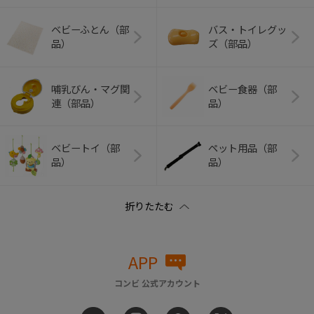
ベビーふとん（部
バス・トイレグッ
品）
ズ（部品）
哺乳びん・マグ関
ベビー食器（部
連（部品）
品）
ベビートイ（部
ペット用品（部
品）
品）
APP
コンビ 公式アカウント