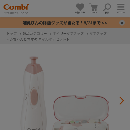
メニュー
お気に入り
カート
検索
哺乳びんの除菌グッズが当たる！8/31まで >>
×
トップ
>
製品カテゴリー
>
デイリーケアグッズ
>
ケアグッズ
>
赤ちゃんとママの ネイルケアセット N
+
+
+
+