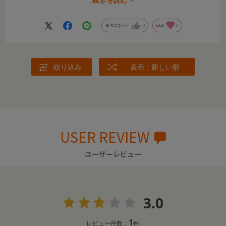
続きを読む
驚いたのが、爪が伸びる速さ。顔をひっかいてしまわないよ
参考になった
3
Like!
2
うに、新生児の頃は2〜3日に1回使っていました。1歳になっ
た今も、4〜5日に1回は使っています。
付属の大人用アタッチメントも使って、自分の爪も一緒にケ
絞り込み
表示：新しい順
アしています。表面をなめらかにしたり、甘皮のお手入れも
できるので、ちょっとした気分転換にもなってうれしいです
♪
毎日子どもに触れるからこそ、爪のお手入れが安心してでき
るこのアイテムに出会えてよかったなと思っています。
USER REVIEW
ユーザーレビュー
3.0
1
レビュー件数：
件