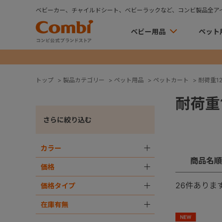
ベビーカー、チャイルドシート、ベビーラックなど、コンビ製品全ア
ベビー用品
ペット
トップ
>
製品カテゴリー
>
ペット用品
>
ペットカート
>
耐荷重12
耐荷重1
さらに絞り込む
カラー
＋
商品名順
価格
＋
26
件ありま
価格タイプ
＋
在庫有無
＋