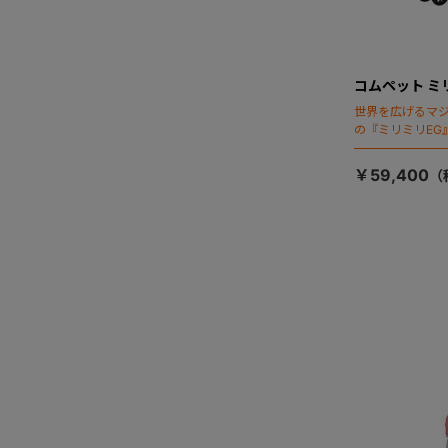
コムペット ミ
世界を広げるマ
の『ミリミリEG
「マジカルフォ
￥59,400