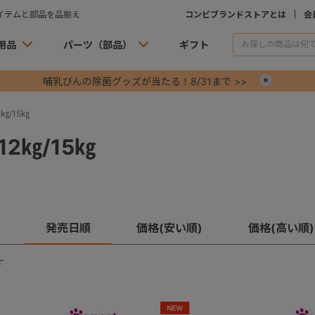
イテムと部品を品揃え
コンビブランドストアとは
会
用品
パーツ（部品）
ギフト
哺乳びんの除菌グッズが当たる！8/31まで >>
×
㎏/15㎏
2㎏/15㎏
発売日順
価格(安い順)
価格(高い順)
す