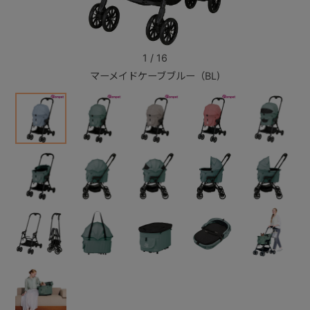
+
1
/
16
マーメイドケーブブルー（BL)
+