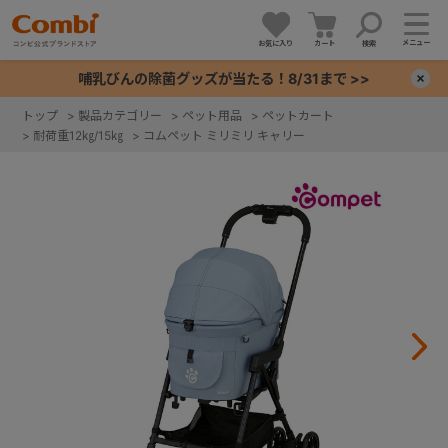
メニュー
お気に入り
カート
検索
哺乳びんの除菌グッズが当たる！8/31まで >>
×
トップ
>
製品カテゴリー
>
ペット用品
>
ペットカート
>
耐荷重12㎏/15㎏
>
コムペット ミリミリ キャリー
+
+
+
+