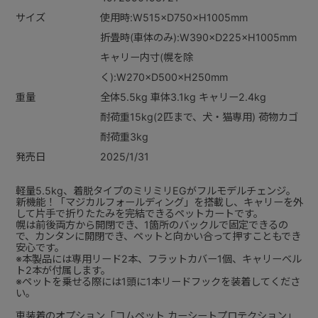
サイズ
使用時:W515×D750×H1005mm
折畳時(車体のみ):W390×D225×H1005mm
キャリー内寸(幌を除
く):W270×D500×H250mm
重量
全体5.5kg 車体3.1kg キャリー2.4kg
耐荷重15kg(2匹まで、犬・猫専用) 荷物カゴ
耐荷重3kg
発売日
2025/1/31
軽量5.5kg、着脱タイプのミリミリEGがフルモデルチェンジ。
新機能！「マジカルフォールディング」を搭載し、キャリーを外
して片手で折りたたみを完結できるペットカートです。
幌は前後両方から開閉でき、1箇所のバックルで固定できるの
で、カンタンに開閉でき、ペットと向かい合って押すこともでき
安心です。
※本製品には専用リード2本、フラットカバー1個、キャリーベル
ト2本が付属します。
※ペットを乗せる際には1頭に1本リードフックを装着してくださ
い。
車装着のオプション
「コムペット カーシートプロテクション」