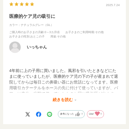
2025.7.24
医療的ケア児の吸引に
カラー：ナチュラルグレー（GL）
ご購入時のお子さまの月齢
:0～3カ月頃
お子さまのご利用時期
:その他
お子さまの性別
:おとこの子
用途
:その他
いっちゃん
4年前に上の子用に買いました。風邪を引いたときなどにた
まに使っていましたが、医療的ケア児の下の子が産まれて退
院してからは毎日この鼻吸い器にお世話になってます。医療
用吸引カテーテルをホースの先に付けて使っていますが、パ
ワーは充分、病院で使っていたものと同じ吸引圧が出ます。
使用した後カテーテルの先はアルコール綿で消毒するし、ホ
続きを読む
ースは水通しすればきれいになるので、１日の最後にパーツ
を分解して洗浄すれば充分清潔を保てます。他社から洗うパ
参考になった
0
Like!
0
ーツが少なくて済む鼻吸い器も出てますが、こちらの方が絶
対楽だと思う。そして、同じような機能の鼻吸い器は色々あ
りますが、これは見た目シンプルでスッキリしているのが嬉