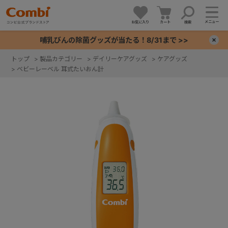
メニュー
お気に入り
カート
検索
哺乳びんの除菌グッズが当たる！8/31まで >>
×
トップ
>
製品カテゴリー
>
デイリーケアグッズ
>
ケアグッズ
>
ベビーレーベル 耳式たいおん計
+
+
+
+