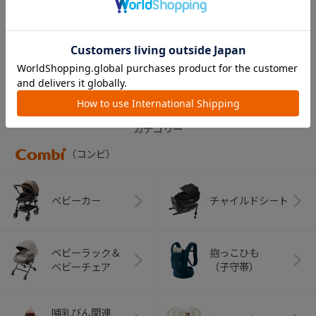
ベビーレーベル 耳式
たいおん計
￥5,500
CATEGORY
カテゴリー
（コンビ）
ベビーカー
チャイルドシート
ベビーラック＆
抱っこひも
ベビーチェア
（子守帯）
哺乳びん関連