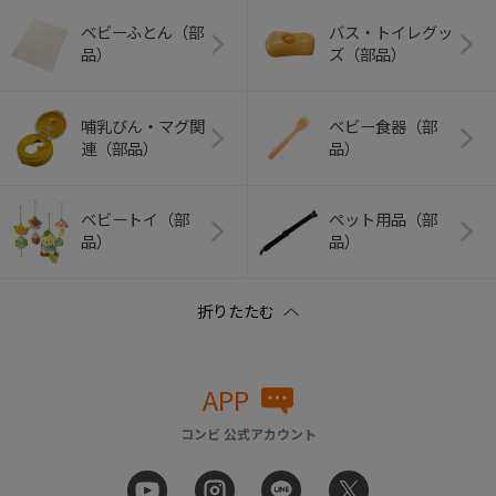
ベビーふとん（部
バス・トイレグッ
品）
ズ（部品）
哺乳びん・マグ関
ベビー食器（部
連（部品）
品）
ベビートイ（部
ペット用品（部
品）
品）
APP
コンビ 公式アカウント