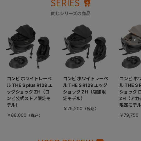
SERIES
同じシリーズの商品
コンビ ホワイトレーベ
コンビ ホワイトレーベ
コンビ ホ
ル THE S plus R129 エ
ル THE S R129 エッグ
ル THE S
ッグショック ZH（コ
ショック ZH（店舗限
ショック 
ンビ公式ストア限定モ
定モデル）
ZH（アカ
デル）
限定モデ
￥79,200
￥88,000
￥79,750