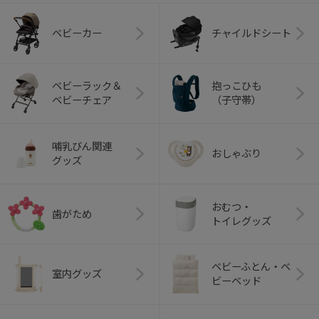
ベビーカー
チャイルドシート
ベビーラック＆
抱っこひも
ベビーチェア
（子守帯）
哺乳びん関連
おしゃぶり
グッズ
おむつ・
歯がため
トイレグッズ
ベビーふとん・ベ
室内グッズ
ビーベッド