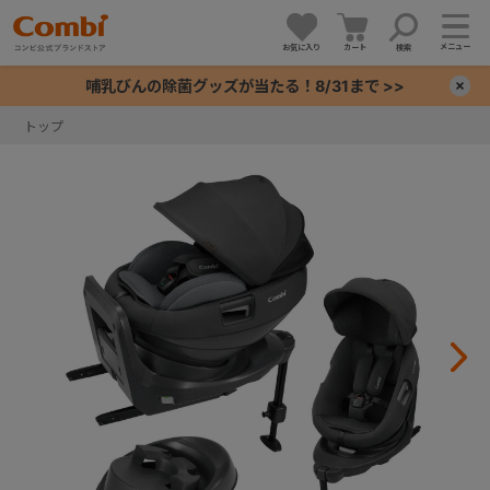
メニュー
お気に入り
カート
検索
哺乳びんの除菌グッズが当たる！8/31まで >>
×
トップ
+
+
+
+