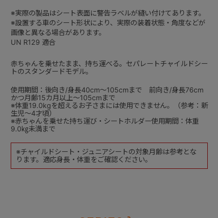
※実際の製品はシート表面に警告ラベルが縫い付けてあります。
※設置する車のシート形状により、実際の装着状態・角度などが
画像と異なる場合があります。
UN R129 適合
赤ちゃんを乗せたまま、持ち運べる。セパレートチャイルドシー
トのスタンダードモデル。
使用期間：後向き/身長40cm～105cmまで 前向き/身長76cm
かつ月齢15カ月以上～105cmまで
※体重19.0kgを超えるお子さまには使用できません。（参考：新
生児～4才頃）
※赤ちゃんを乗せた持ち運び・シートホルダー使用期間：体重
9.0㎏未満まで
※チャイルドシート・ジュニアシートの対象月齢は参考とな
ります。適応身長・体重をご確認ください。