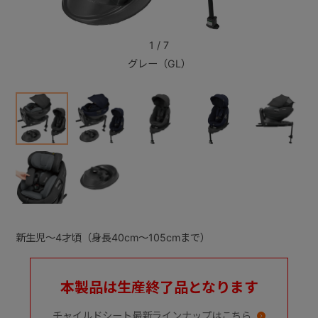
+
1
/
7
グレー（GL）
+
新生児～4才頃（身長40cm～105cmまで）
本製品は生産終了品となります
チャイルドシート最新ラインナップはこちら