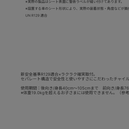
※実際の製品はシート表面に警告ラベルが縫い付けてあります。
※設置する車のシート形状により、実際の装着状態・角度などが画
UN R129 適合
新安全基準R129適合×ラクラク確実取付。
セパレート構造で安全性と使いやすさにこだわったチャイ
使用期間：後向き/身長40cm～105cmまで 前向き/身長76
※体重19.0kgを超えるお子さまには使用できません。（参