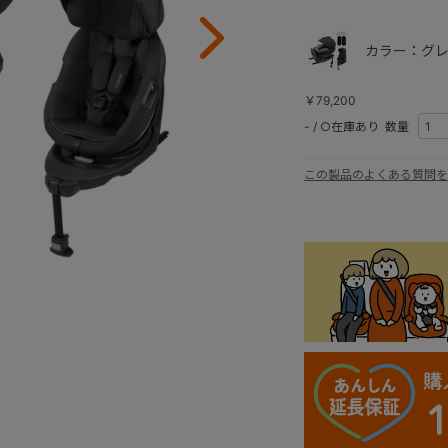
カラー：グレ
￥79,200
-
/
○在庫あり
数量
この製品のよくある質問を