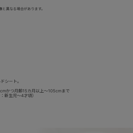
像と異なる場合があります。
ルドシート。
cmかつ月齢15カ月以上～105cmまで
考：新生児～4才頃）