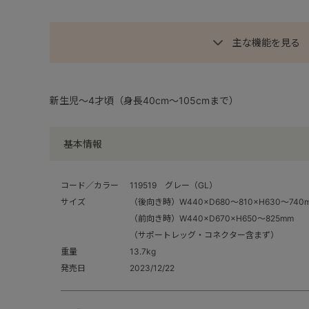
主な機能を見る
新生児～4才頃（身長40cm～105cmまで）
基本情報
コード／カラー
119519 グレー（GL）
サイズ
（後向き時）W440×D680～810×H630～740
（前向き時）W440×D670×H650～825mm
（サポートレッグ・コネクター含まず）
重量
13.7kg
発売日
2023/12/22