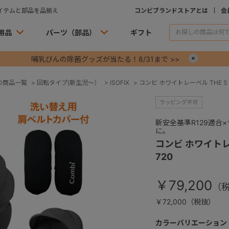
イテムと部品を品揃え
コンビブランドストアとは
会
用品
パーツ（部品）
ギフト
哺乳びんの除菌グッズが当たる！8/31まで >>
×
の商品一覧
>
回転タイプ(新生児～）
>
ISOFIX
>
コンビ ホワイトレーベル THE S I
新安全基準R129適
に。
コンビ ホワイトレー
720
￥79,200
￥72,000（税抜）
カラーバリエーション