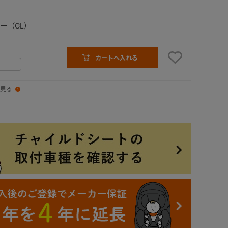
ー（GL）
カートへ入れる
見る