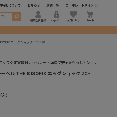
員特典について
お知らせ
店舗一覧
コーポレートサイト
検索
新規会員登録
ログイン
お気に入り
カート
SOFIX エッグショック ZC-720
合×ラクラク確実取付。セパレート構造で安全をもっとカンタン
ベル THE S ISOFIX エッグショック ZC-