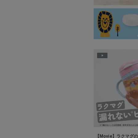
P
l
a
y
V
i
d
e
o
【Movie】ラクマグ