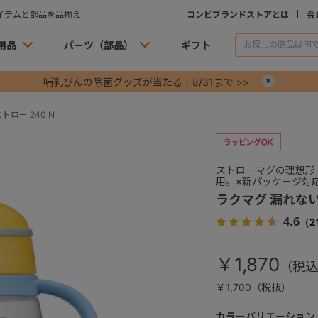
イテムと部品を品揃え
コンビブランドストアとは
会
用品
パーツ（部品）
ギフト
哺乳びんの除菌グッズが当たる！8/31まで >>
×
ロー 240 N
ストローマグの理想形
用。※新パッケージ対
ラクマグ 漏れない
4.6
（2
￥1,870
￥1,700（税抜）
カラーバリエーション