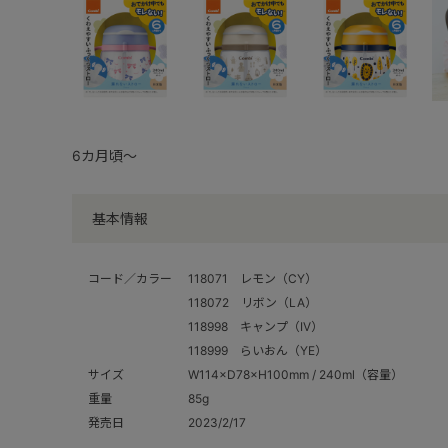
6カ月頃～
基本情報
コード／カラー
118071 レモン（CY）
118072 リボン（LA）
118998 キャンプ（IV）
118999 らいおん（YE）
サイズ
W114×D78×H100mm / 240ml（容量）
重量
85g
発売日
2023/2/17