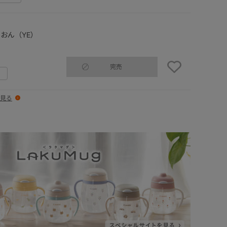
おん（YE）
完売
見る