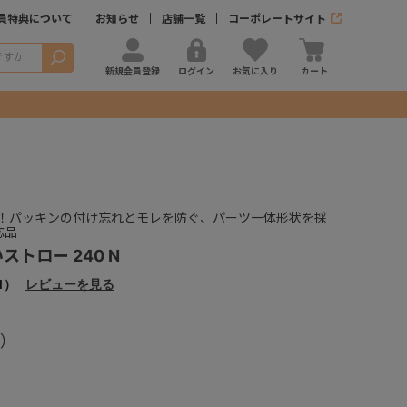
員特典について
お知らせ
店舗一覧
コーポレートサイト
検索
新規会員登録
ログイン
お気に入り
カート
！パッキンの付け忘れとモレを防ぐ、パーツ一体形状を採
応品
ストロー 240 N
1）
レビューを見る