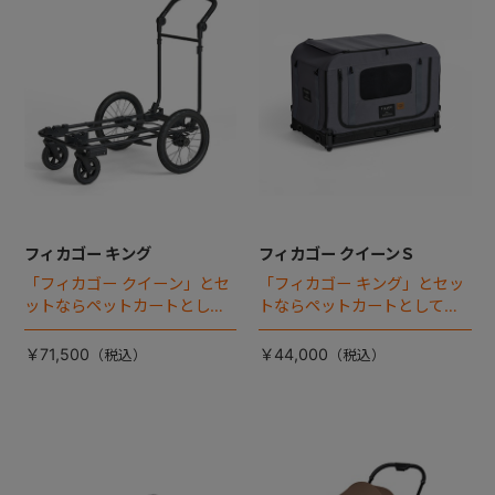
フィカゴー キング
フィカゴー クイーンＳ
「フィカゴー クイーン」とセ
「フィカゴー キング」とセッ
ットならペットカートとして
トならペットカートとしても
使える、耐荷重50kgの大型犬
使える、耐荷重30㎏の中～大
向け車体登場！
型犬向けケージが登場！
￥71,500
￥44,000