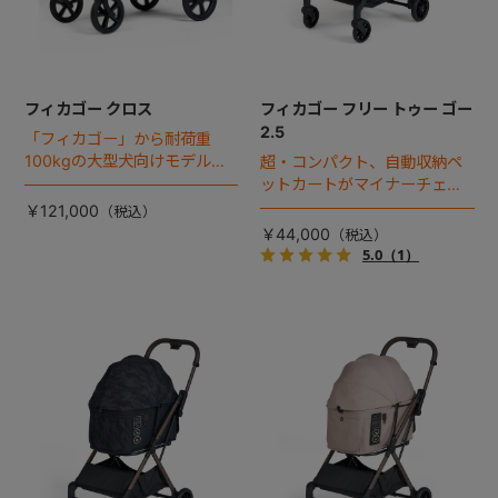
フィカゴー クロス
フィカゴー フリー トゥー ゴー
2.5
「フィカゴー」から耐荷重
100kgの大型犬向けモデルが
超・コンパクト、自動収納ペ
登場。
ットカートがマイナーチェン
ジ！
￥121,000
￥44,000
5.0
（1）