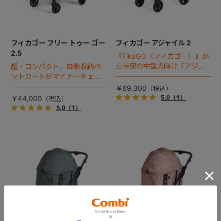
フィカゴー フリー トゥー ゴー
フィカゴー アジャイル 2
2.5
『FikaGO（フィカゴー）』か
ら待望の中型犬向け『アジャ
超・コンパクト、自動収納ペ
イル２』 登場！耐荷重30kg
ットカートがマイナーチェン
で、しかも1秒・自動収納機能
ジ！
￥69,300
搭載！！
5.0
（1）
￥44,000
5.0
（1）