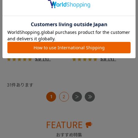
フィカゴー アジャイル 2
フィカゴー アジャイル 2
『FikaGO（フィカゴー）』か
『FikaGO（フィカゴー）』か
ら待望の中型犬向け『アジャ
ら待望の中型犬向け『アジャ
イル２』 登場！耐荷重30kg
イル２』 登場！耐荷重30kg
で、しかも1秒・自動収納機能
で、しかも1秒・自動収納機能
￥69,300
￥69,300
搭載！！
搭載！！
5.0
（1）
5.0
（1）
31
件あります
1
2
FEATURE
おすすめ特集