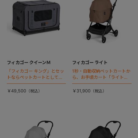
フィカゴー クイーンＭ
フィカゴー ライト
「フィカゴー キング」とセッ
1秒・自動収納ペットカートか
トならペットカートとしても
ら、お手頃カート「ライト」
使える、耐荷重50㎏の大型犬
が登場！
向けケージが登場！
￥49,500
￥31,900