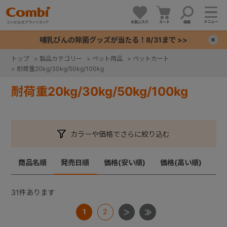
メニュー
お気に入り
カート
検索
哺乳びんの除菌グッズが当たる！8/31まで >>
×
トップ
>
製品カテゴリー
>
ペット用品
>
ペットカート
>
耐荷重20kg/30kg/50kg/100kg
+
耐荷重20kg/30kg/50kg/100kg
+
+
カラーや価格でさらに絞り込む
+
商品名順
発売日順
価格(安い順)
価格(高い順)
31
件あります
1
2