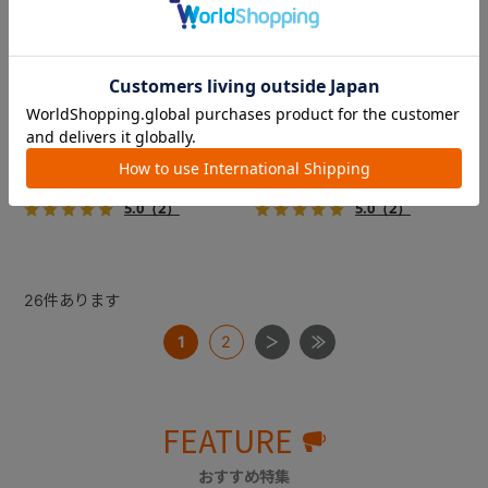
コムペット ミリミリライト ア
コムペット ミリミリライト ア
ルファ
ルファ
新色登場！幌はファスナー式
新色登場！幌はファスナー式
でラクラク開閉でき、ワンち
でラクラク開閉でき、ワンち
ゃんやネコちゃんの抜け出し
ゃんやネコちゃんの抜け出し
を防止！キャリー部前面にメ
を防止！キャリー部前面にメ
￥39,600
￥39,600
ッシュがプラスされた通気性
ッシュがプラスされた通気性
5.0
（2）
5.0
（2）
抜群の「ミリミリライト」シ
抜群の「ミリミリライト」シ
リーズです。
リーズです。
26
件あります
1
2
FEATURE
おすすめ特集