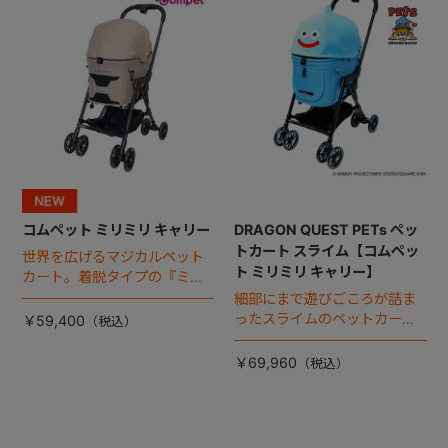
コムペット ミリミリ キャリー
DRAGON QUEST PETs ペッ
トカート スライム【コムペッ
世界を広げるマジカルペット
ト ミリミリ キャリー】
カート。着脱タイプの『ミリ
ミリ キャリー』 からアースカ
細部にまで遊びごころが詰ま
ラーが登場！
ったスライムのペットカー
￥59,400
ト。
￥69,960