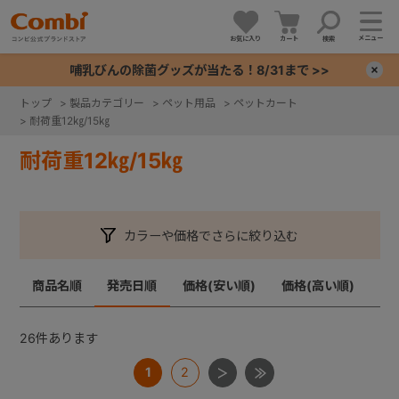
メニュー
お気に入り
カート
検索
哺乳びんの除菌グッズが当たる！8/31まで >>
×
トップ
>
製品カテゴリー
>
ペット用品
>
ペットカート
>
耐荷重12㎏/15㎏
+
耐荷重12㎏/15㎏
+
+
カラーや価格でさらに絞り込む
+
商品名順
発売日順
価格(安い順)
価格(高い順)
26
件あります
1
2