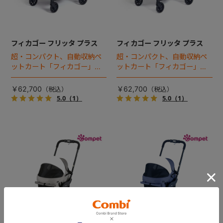
フィカゴー フリッタ プラス
フィカゴー フリッタ プラス
超・コンパクト、自動収納ペ
超・コンパクト、自動収納ペ
ットカート「フィカゴー」に
ットカート「フィカゴー」に
キャビン着脱タイプが新登
キャビン着脱タイプが新登
場！
場！
￥62,700
￥62,700
5.0
（1）
5.0
（1）