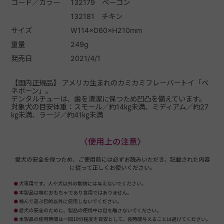
コード／カラー
132179 ベーコン
132181 チキン
サイズ
W114×D60×H210mm
重量
249g
発売日
2021/4/1
【国内正規品】 アメリカ生まれのカミカミフレーバートイ「ベ
ネボーン」。
デンタルチューは、歯を清潔に保つため凹凸を備えています。
対象犬の目安体重：スモール／約14㎏未満、ミディアム／約27
㎏未満、ラージ／約41㎏未満