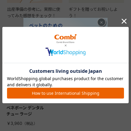
出産準備の参考に。実際に使
ギフトを贈ってお祝いしよ
ってみた感想をチェック！
う！
×
CHECKED ITEM
最近見た商品
ベネボーン デンタル
チュー ラージ
￥3,960