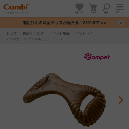
メニュー
お気に入り
カート
検索
哺乳びんの除菌グッズが当たる！8/31まで >>
×
トップ
>
製品カテゴリー
>
ペット用品
>
ペットトイ
>
ベネボーン デンタルチュー ラージ
+
+
+
+