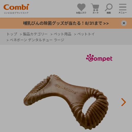
メニュー
お気に入り
カート
検索
哺乳びんの除菌グッズが当たる！8/31まで >>
×
トップ
>
製品カテゴリー
>
ペット用品
>
ペットトイ
>
ベネボーン デンタルチュー ラージ
+
+
+
+