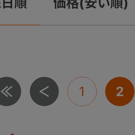
売日順
価格(安い順)
1
2