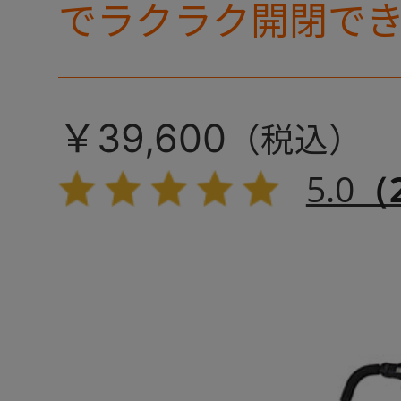
でラクラク開閉で
ゃんやネコちゃん
を防止！キャリー
￥39,600
ッシュがプラスさ
5.0
（
抜群の「ミリミリ
リーズです。