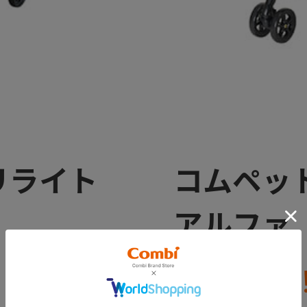
リライト
コムペッ
アルファ
ァスナー式
新色登場