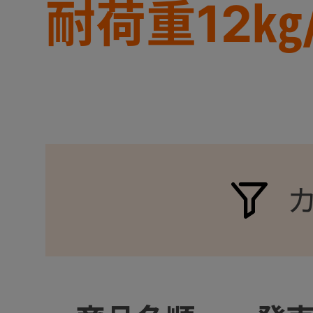
耐荷重12㎏
+
+