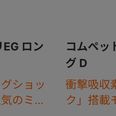
EG ロン
コムペット
グ D
ッグショッ
衝撃吸収
人気のミリ
ク」搭載
、タイヤが
ミリ EG