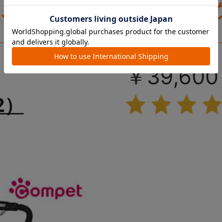
き、ワンち
でラクラ
の抜け出し
ゃんやネ
部前面にメ
を防止！
￥39,600
れた通気性
ッシュが
2）
ライト」シ
抜群の「
リーズで