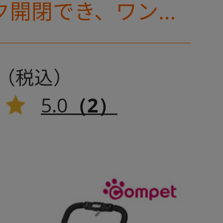
ク開閉でき、ワンち
コちゃんの抜け出し
キャリー部前面にメ
プラスされた通気性
5.0
（2）
ミリミリライト」シ
す。