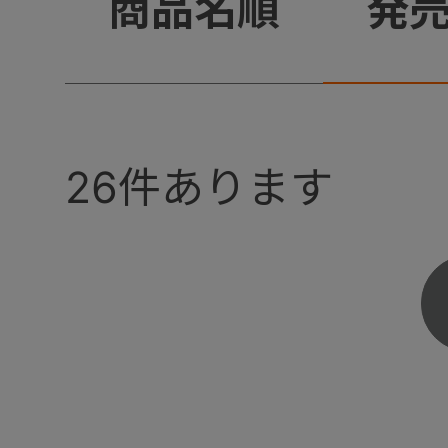
+
商品名順
発
26
件あります