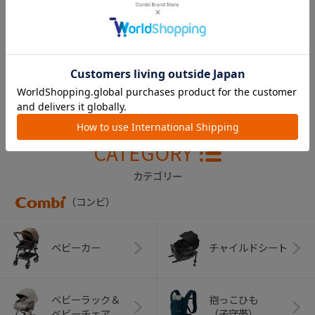
コムペット ミリミリ
ライト アルファ EG
ロング D
￥46,200
CATEGORY
カテゴリー
（コンビ）
ベビーカー
チャイルドシート
ベビーラック＆
抱っこひも
ベビーチェア
（子守帯）