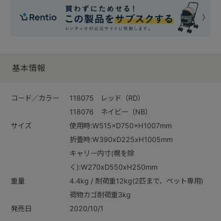
基本情報
コード／カラー
118075 レッド（RD）
118076 ネイビー（NB）
サイズ
使用時:W515×D750×H1007mm
折畳時:W390xD225xH1005mm
キャリー内寸(幌を除
く):W270xD550xH250mm
重量
4.4kg / 耐荷重12kg(2匹まで、ペット専用)
荷物カゴ耐荷重3kg
発売日
2020/10/1