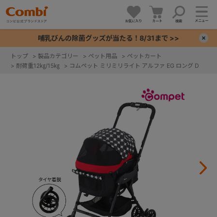
メニュー
お気に入り
カート
検索
哺乳びんの除菌グッズが当たる！8/31まで >>
×
トップ
>
製品カテゴリー
>
ペット用品
>
ペットカート
>
耐荷重12㎏/15㎏
>
コムペット ミリミリライト アルファ EG ロング D
+
+
+
+