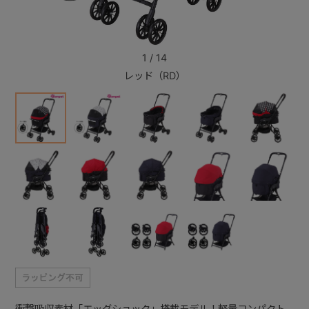
+
1
/
14
レッド（RD）
+
衝撃吸収素材「エッグショック」搭載モデル！軽量コンパクト